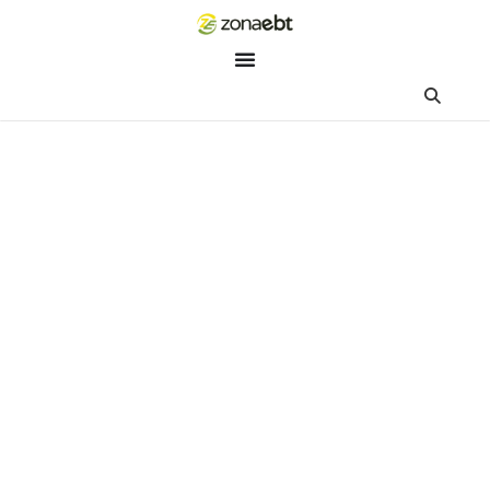
ZEBot
Asisten Digital ZonaEBT
Hai Kak!
Aku ZEBot, asisten digital ZonaEBT. Ada yang bisa kubantu ha
ini?