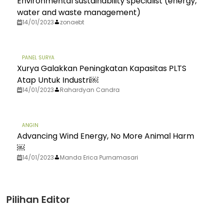
Environmental sustainability specialist (energy,
water and waste management)
14/01/2023
zonaebt
PANEL SURYA
Xurya Galakkan Peningkatan Kapasitas PLTS
Atap Untuk Industri￼
14/01/2023
Rahardyan Candra
ANGIN
Advancing Wind Energy, No More Animal Harm
￼
14/01/2023
Manda Erica Purnamasari
Pilihan Editor