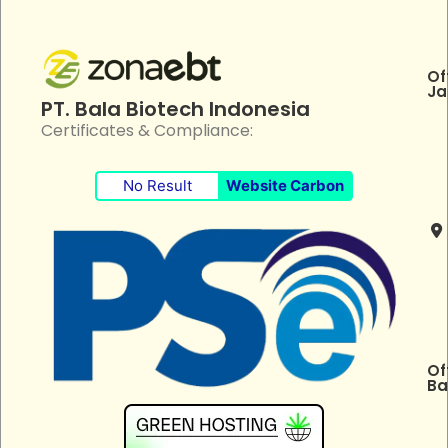
Of
Ja
PT. Bala Biotech Indonesia
Certificates & Compliance:
No Result
Website Carbon
Of
Ba