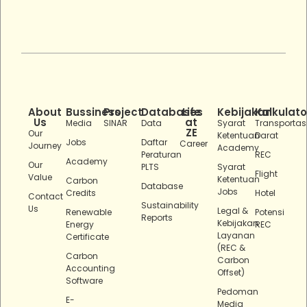
About
Bussiness
Project
Databases
Life
Kebijakan
Kalkulato
Us
at
Media
SINAR
Data
Syarat
Transportas
ZE
Our
Ketentuan
Darat
Jobs
Daftar
Career
Journey
Academy
Peraturan
REC
Academy
Our
PLTS
Syarat
Flight
Value
Ketentuan
Carbon
Database
Jobs
Credits
Hotel
Contact
Sustainability
Us
Legal &
Renewable
Potensi
Reports
Kebijakan
Energy
REC
Layanan
Certificate
(REC &
Carbon
Carbon
Accounting
Offset)
Software
Pedoman
E-
Media