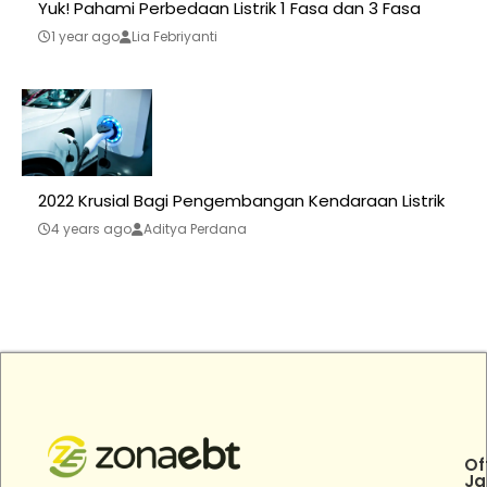
Yuk! Pahami Perbedaan Listrik 1 Fasa dan 3 Fasa
1 year ago
Lia Febriyanti
2022 Krusial Bagi Pengembangan Kendaraan Listrik
4 years ago
Aditya Perdana
Of
Ja