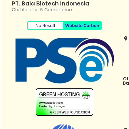
PT. Bala Biotech Indonesia
Certificates & Compliance:
No Result
Website Carbon
Of
Ba