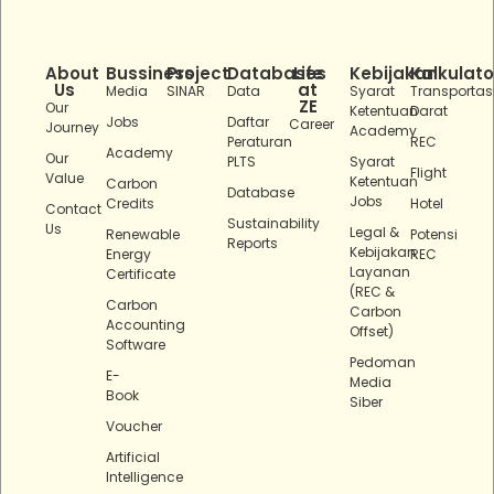
About
Bussiness
Project
Databases
Life
Kebijakan
Kalkulato
Us
at
Media
SINAR
Data
Syarat
Transportas
ZE
Our
Ketentuan
Darat
Jobs
Daftar
Career
Journey
Academy
Peraturan
REC
Academy
Our
PLTS
Syarat
Flight
Value
Ketentuan
Carbon
Database
Jobs
Credits
Hotel
Contact
Sustainability
Us
Legal &
Renewable
Potensi
Reports
Kebijakan
Energy
REC
Layanan
Certificate
(REC &
Carbon
Carbon
Accounting
Offset)
Software
Pedoman
E-
Media
Book
Siber
Voucher
Artificial
Intelligence