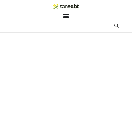
ZEBot
Asisten Digital ZonaEBT
Hai Kak!
Aku ZEBot, asisten digital ZonaEBT. Ada yang bisa kubantu ha
ini?