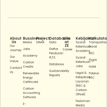
About
Bussiness
Project
Databases
Life
Kebijakan
Kalkulato
Us
at
Media
SINAR
Data
Syarat
Transportas
ZE
Our
Ketentuan
Darat
Jobs
Daftar
Career
Journey
Academy
Peraturan
REC
Academy
Our
PLTS
Syarat
Flight
Value
Ketentuan
Carbon
Database
Jobs
Credits
Hotel
Contact
Sustainability
Us
Legal &
Renewable
Potensi
Reports
Kebijakan
Energy
REC
Layanan
Certificate
(REC &
Carbon
Carbon
Accounting
Offset)
Software
Pedoman
E-
Media