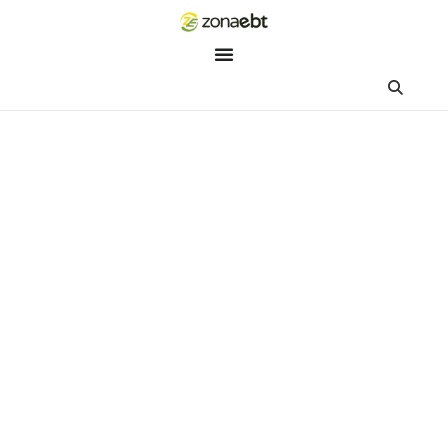
ZEBot
Asisten Digital ZonaEBT
Hai Kak!
Aku ZEBot, asisten digital ZonaEBT. Ada yang bisa kubantu ha
ini?