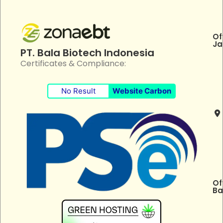
Of
Ja
PT. Bala Biotech Indonesia
Certificates & Compliance:
No Result
Website Carbon
Of
Ba