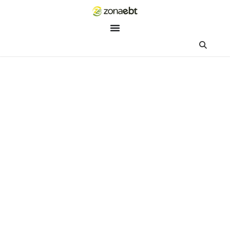
ZEBot
Asisten Digital ZonaEBT
Hai Kak!
Aku ZEBot, asisten digital ZonaEBT. Ada yang bisa kubantu ha
ini?