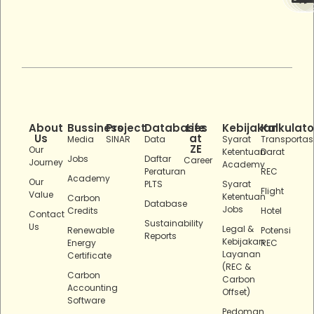
About
Bussiness
Project
Databases
Life
Kebijakan
Kalkulato
Us
at
Media
SINAR
Data
Syarat
Transportas
ZE
Our
Ketentuan
Darat
Jobs
Daftar
Career
Journey
Academy
Peraturan
REC
Academy
Our
PLTS
Syarat
Flight
Value
Ketentuan
Carbon
Database
Jobs
Credits
Hotel
Contact
Sustainability
Us
Legal &
Renewable
Potensi
Reports
Kebijakan
Energy
REC
Layanan
Certificate
(REC &
Carbon
Carbon
Accounting
Offset)
Software
Pedoman