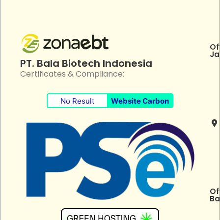
Of
Ja
PT. Bala Biotech Indonesia
Certificates & Compliance:
No Result
Website Carbon
Of
Ba