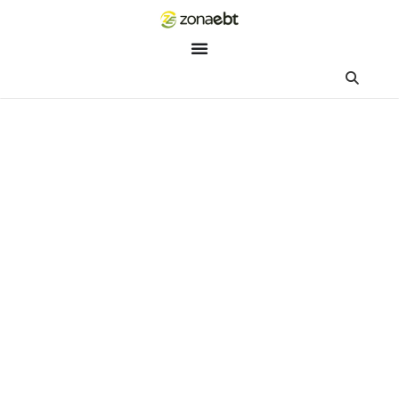
ZEBot
Asisten Digital ZonaEBT
Hai Kak!
Aku ZEBot, asisten digital ZonaEBT. Ada yang bisa kubantu ha
ini?