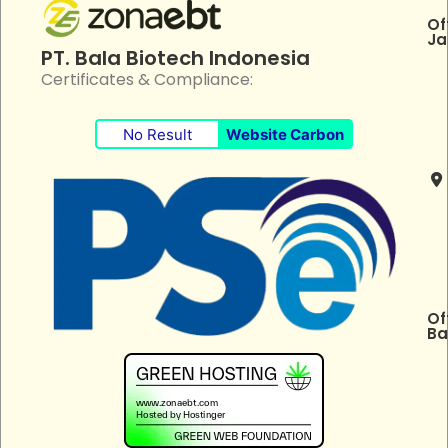
Of
Ja
PT. Bala Biotech Indonesia
Certificates & Compliance:
No Result
Website Carbon
Of
Ba