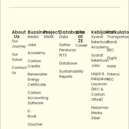
About
Bussiness
Project
Databases
Life
Kebijakan
Kalkulato
Us
at
Media
SINAR
Data
Syarat
Transportas
ZE
Our
Ketentuan
Darat
Jobs
Daftar
Career
Journey
Academy
Peraturan
REC
Academy
Our
PLTS
Syarat
Flight
Value
Ketentuan
Carbon
Database
Jobs
Credits
Hotel
Contact
Sustainability
Us
Legal &
Renewable
Potensi
Reports
Kebijakan
Energy
REC
Layanan
Certificate
(REC &
Carbon
Carbon
Accounting
Offset)
Software
Pedoman
E-
Media
Book
Siber
Voucher