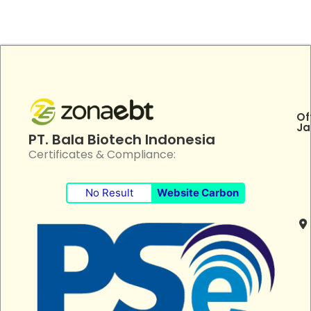
Of
Ja
PT. Bala Biotech Indonesia
Certificates & Compliance:
No Result
Website Carbon