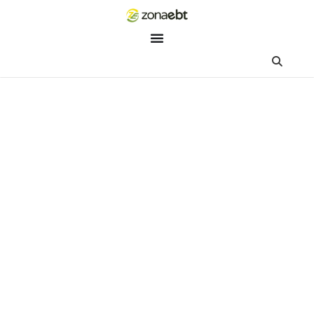
ZEBot
Asisten Digital ZonaEBT
Hai Kak!
Aku ZEBot, asisten digital ZonaEBT. Ada yang bisa kubantu ha
ini?