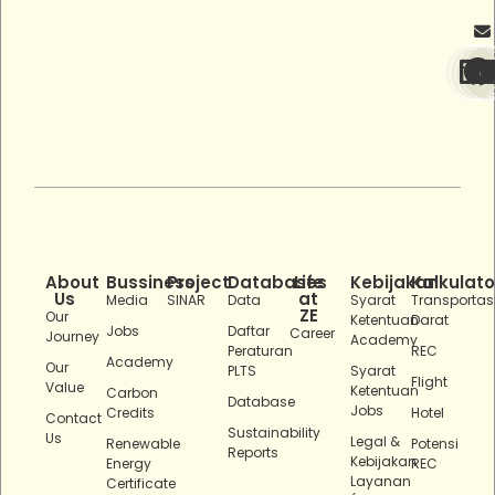
About
Bussiness
Project
Databases
Life
Kebijakan
Kalkulato
Us
at
Media
SINAR
Data
Syarat
Transportas
ZE
Our
Ketentuan
Darat
Jobs
Daftar
Career
Journey
Academy
Peraturan
REC
Academy
Our
PLTS
Syarat
Flight
Value
Ketentuan
Carbon
Database
Jobs
Credits
Hotel
Contact
Sustainability
Us
Legal &
Renewable
Potensi
Reports
Kebijakan
Energy
REC
Layanan
Certificate