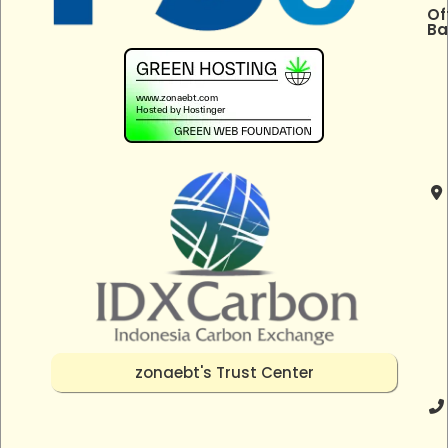
Of
Ba
zonaebt's Trust Center