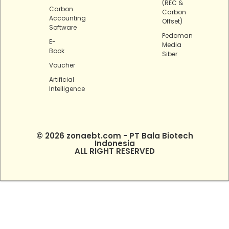
(REC &
Carbon
Carbon
Accounting
Offset)
Software
Pedoman
E-
Media
Book
Siber
Voucher
Artificial
Intelligence
© 2026 zonaebt.com - PT Bala Biotech
Indonesia
ALL RIGHT RESERVED