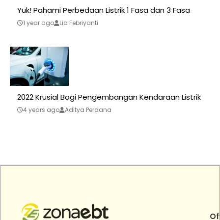
Yuk! Pahami Perbedaan Listrik 1 Fasa dan 3 Fasa
1 year ago
Lia Febriyanti
2022 Krusial Bagi Pengembangan Kendaraan Listrik
4 years ago
Aditya Perdana
Of