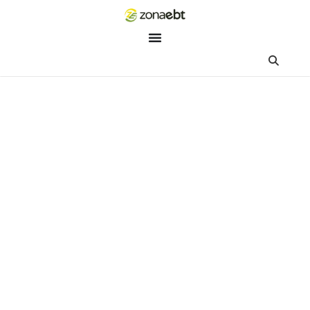
ZEBot
Asisten Digital ZonaEBT
Hai Kak!
Aku ZEBot, asisten digital ZonaEBT. Ada yang bisa kubantu ha
ini?