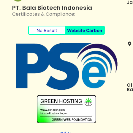
Ja
PT. Bala Biotech Indonesia
Certificates & Compliance:
No Result
Website Carbon
Of
Ba