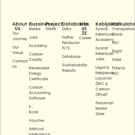
About
Bussiness
Project
Databases
Life
Kebijakan
Kalkulato
Us
at
Media
SINAR
Data
Syarat
Transportas
ZE
Our
Ketentuan
Darat
Jobs
Daftar
Career
Journey
Academy
Peraturan
REC
Academy
Our
PLTS
Syarat
Flight
Value
Ketentuan
Carbon
Database
Jobs
Credits
Hotel
Contact
Sustainability
Us
Legal &
Renewable
Potensi
Reports
Kebijakan
Energy
REC
Layanan
Certificate
(REC &
Carbon
Carbon
Accounting
Offset)
Software
Pedoman
E-
Media
Book
Siber
Voucher
Artificial
Intelligence