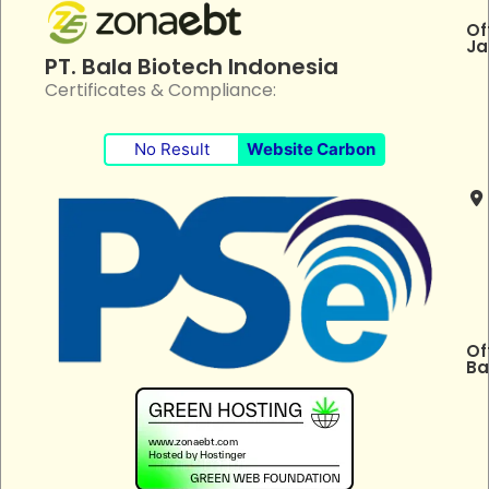
Of
Ja
PT. Bala Biotech Indonesia
Certificates & Compliance:
No Result
Website Carbon
Of
Ba