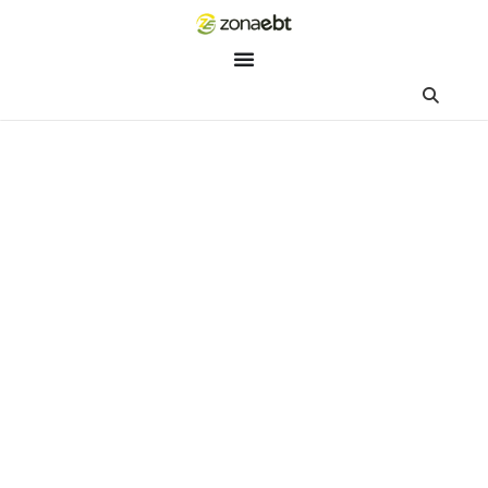
ZEBot
Asisten Digital ZonaEBT
Hai Kak!
Aku ZEBot, asisten digital ZonaEBT. Ada yang bisa kubantu ha
ini?