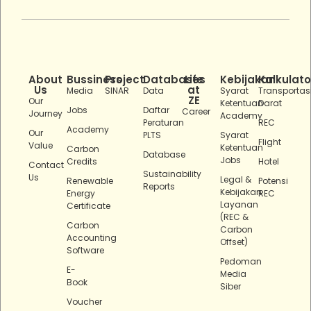
About
Bussiness
Project
Databases
Life
Kebijakan
Kalkulato
Us
at
Media
SINAR
Data
Syarat
Transportas
ZE
Our
Ketentuan
Darat
Jobs
Daftar
Career
Journey
Academy
Peraturan
REC
Academy
Our
PLTS
Syarat
Flight
Value
Ketentuan
Carbon
Database
Jobs
Credits
Hotel
Contact
Sustainability
Us
Legal &
Renewable
Potensi
Reports
Kebijakan
Energy
REC
Layanan
Certificate
(REC &
Carbon
Carbon
Accounting
Offset)
Software
Pedoman
E-
Media
Book
Siber
Voucher