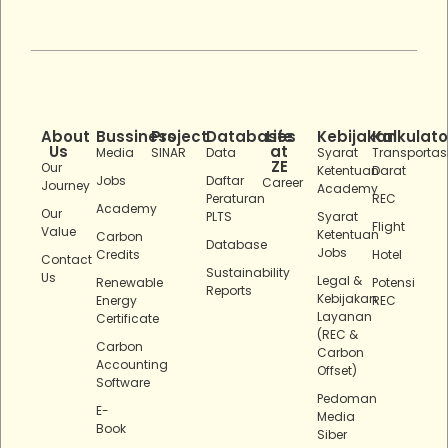
About
Bussiness
Project
Databases
Life
Kebijakan
Kalkulato
Us
at
Media
SINAR
Data
Syarat
Transportas
ZE
Our
Ketentuan
Darat
Jobs
Daftar
Career
Journey
Academy
Peraturan
REC
Academy
Our
PLTS
Syarat
Flight
Value
Ketentuan
Carbon
Database
Jobs
Credits
Hotel
Contact
Sustainability
Us
Legal &
Renewable
Potensi
Reports
Kebijakan
Energy
REC
Layanan
Certificate
(REC &
Carbon
Carbon
Accounting
Offset)
Software
Pedoman
E-
Media
Book
Siber