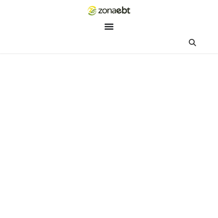
ZEBot
Asisten Digital ZonaEBT
Hai Kak!
Aku ZEBot, asisten digital ZonaEBT. Ada yang bisa kubantu ha
ini?