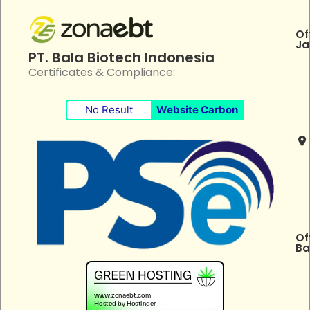
Of
Ja
PT. Bala Biotech Indonesia
Certificates & Compliance:
No Result
Website Carbon
Of
Ba