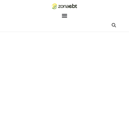
ZEBot
Asisten Digital ZonaEBT
Hai Kak!
Aku ZEBot, asisten digital ZonaEBT. Ada yang bisa kubantu ha
ini?