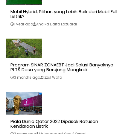
Mobil Hybrid, Pilihan yang Lebih Baik dari Mobil Full
Listrik?
1 year ago
Andika Daffa Lazuardi
Program SINAR ZONAEBT Jadi Solusi Banyaknya
PLTS Desa yang Berujung Mangkrak
3 months ago
Izzul Wafa
Piala Dunia Qatar 2022 Dipasok Ratusan
Kendaraan Listrik
3 years ago
Muhammad Yusuf Kemal