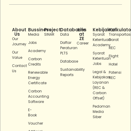
About
Bussiness
Project
Databases
Life
Kebijakan
Kalkulato
Us
at
Media
SINAR
Data
Syarat
Transportas
ZE
Our
Ketentuan
Darat
Jobs
Daftar
Career
Journey
Academy
Peraturan
REC
Academy
Our
PLTS
Syarat
Flight
Value
Ketentuan
Carbon
Database
Jobs
Credits
Hotel
Contact
Sustainability
Us
Legal &
Renewable
Potensi
Reports
Kebijakan
Energy
REC
Layanan
Certificate
(REC &
Carbon
Carbon
Accounting
Offset)
Software
Pedoman
E-
Media
Book
Siber
Voucher