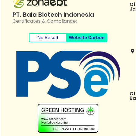
Of
Ja
PT. Bala Biotech Indonesia
Certificates & Compliance:
No Result
Website Carbon
Of
Ba