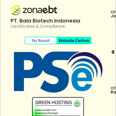
Of
Ja
PT. Bala Biotech Indonesia
Certificates & Compliance:
No Result
Website Carbon
Of
Ba