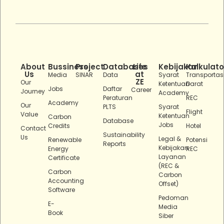
About
Bussiness
Project
Databases
Life
Kebijakan
Kalkulato
Us
at
Media
SINAR
Data
Syarat
Transportas
ZE
Our
Ketentuan
Darat
Jobs
Daftar
Career
Journey
Academy
Peraturan
REC
Academy
Our
PLTS
Syarat
Flight
Value
Ketentuan
Carbon
Database
Jobs
Credits
Hotel
Contact
Sustainability
Us
Legal &
Renewable
Potensi
Reports
Kebijakan
Energy
REC
Layanan
Certificate
(REC &
Carbon
Carbon
Accounting
Offset)
Software
Pedoman
E-
Media
Book
Siber