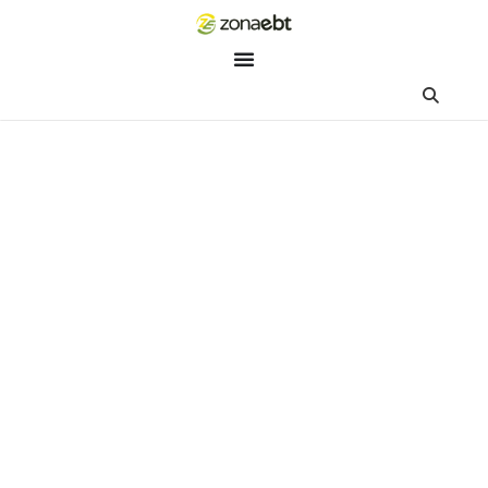
ZEBot
Asisten Digital ZonaEBT
Hai Kak!
Aku ZEBot, asisten digital ZonaEBT. Ada yang bisa kubantu ha
ini?