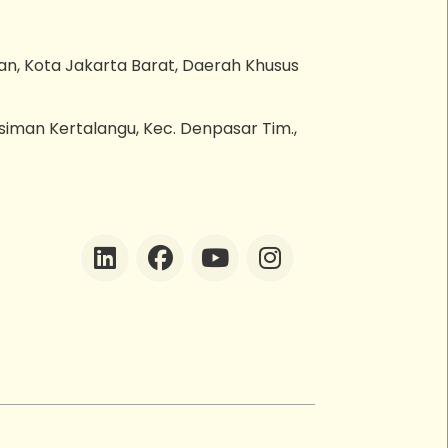
an, Kota Jakarta Barat, Daerah Khusus
esiman Kertalangu, Kec. Denpasar Tim.,
ZEBot
Asisten Digital ZonaEBT
Hai Kak!
Aku ZEBot, asisten digital ZonaEBT.