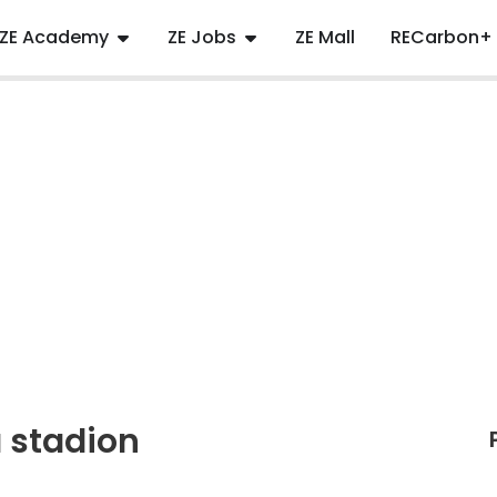
ZE Academy
ZE Jobs
ZE Mall
RECarbon+
 stadion