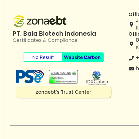
Offi
J
I
PT. Bala Biotech Indonesia
Offi
B
Certificates & Compliance:
K
No Result
Website Carbon
+
h
zonaebt's Trust Center