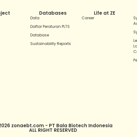
oject
Databases
Life at ZE
Data
Career
S
A
Daftar Peraturan PLTS
S
Database
L
Sustainability Reports
L
C
P
2026 zonaebt.com - PT Bala Biotech Indonesia
ALL RIGHT RESERVED