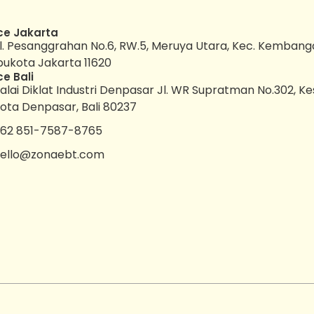
ce Jakarta
l. Pesanggrahan No.6, RW.5, Meruya Utara, Kec. Kembang
bukota Jakarta 11620
ce Bali
alai Diklat Industri Denpasar Jl. WR Supratman No.302, K
ota Denpasar, Bali 80237
62 851-7587-8765
ello@zonaebt.com