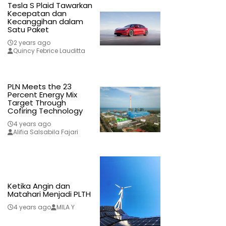
Tesla S Plaid Tawarkan
Kecepatan dan
Kecanggihan dalam
Satu Paket
2 years ago
Quincy Febrice Lauditta
PLN Meets the 23
Percent Energy Mix
Target Through
Cofiring Technology
4 years ago
Alifia Salsabila Fajari
Ketika Angin dan
Matahari Menjadi PLTH
4 years ago
MILA Y