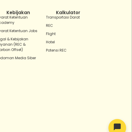
Ada yang bisa kubantu hari ini?
Kebijakan
Kalkulator
yarat Ketentuan
Transportasi Darat
cademy
REC
yarat Ketentuan Jobs
Flight
egal & Kebijakan
Hotel
ayanan (REC &
arbon Offset)
Potensi REC
edoman Media Siber