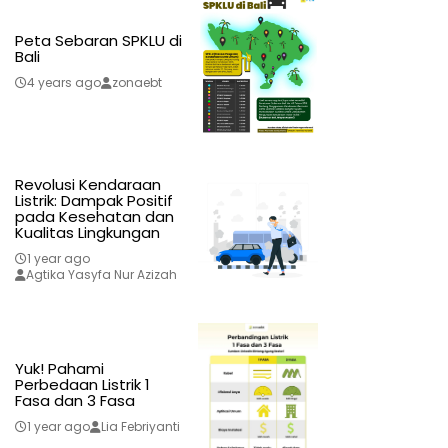
Peta Sebaran SPKLU di
Bali
4 years ago
zonaebt
Revolusi Kendaraan
Listrik: Dampak Positif
pada Kesehatan dan
Kualitas Lingkungan
1 year ago
Agtika Yasyfa Nur Azizah
Yuk! Pahami
Perbedaan Listrik 1
Fasa dan 3 Fasa
1 year ago
Lia Febriyanti