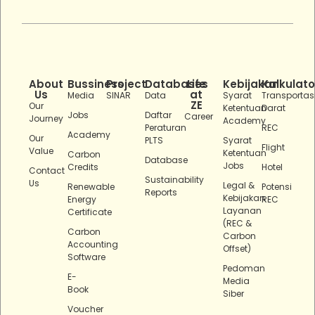
About
Bussiness
Project
Databases
Life
Kebijakan
Kalkulato
Us
at
Media
SINAR
Data
Syarat
Transportas
ZE
Our
Ketentuan
Darat
Jobs
Daftar
Career
Journey
Academy
Peraturan
REC
Academy
Our
PLTS
Syarat
Flight
Value
Ketentuan
Carbon
Database
Jobs
Credits
Hotel
Contact
Sustainability
Us
Legal &
Renewable
Potensi
Reports
Kebijakan
Energy
REC
Layanan
Certificate
(REC &
Carbon
Carbon
Accounting
Offset)
Software
Pedoman
E-
Media
Book
Siber
Voucher