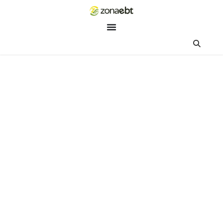
ZEBot
Asisten Digital ZonaEBT
Hai Kak!
Aku ZEBot, asisten digital ZonaEBT. Ada yang bisa kubantu ha
ini?