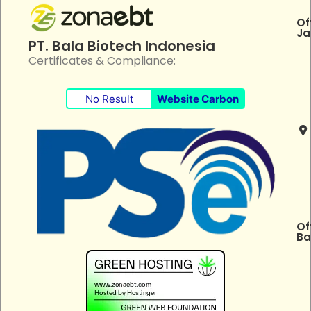
Of
Ja
PT. Bala Biotech Indonesia
Certificates & Compliance:
No Result
Website Carbon
Of
Ba