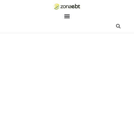
ZEBot
Asisten Digital ZonaEBT
Hai Kak!
Aku ZEBot, asisten digital ZonaEBT. Ada yang bisa kubantu ha
ini?