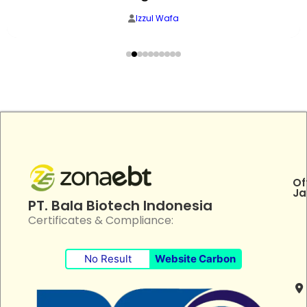
Izzul Wafa
Of
Ja
PT. Bala Biotech Indonesia
Certificates & Compliance:
No Result
Website Carbon