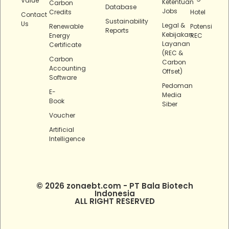
Value
Ketentuan
Carbon
Database
Jobs
Credits
Hotel
Contact
Sustainability
Us
Legal &
Renewable
Potensi
Reports
Kebijakan
Energy
REC
Layanan
Certificate
(REC &
Carbon
Carbon
Accounting
Offset)
Software
Pedoman
E-
Media
Book
Siber
Voucher
Artificial
Intelligence
© 2026 zonaebt.com - PT Bala Biotech
Indonesia
ALL RIGHT RESERVED