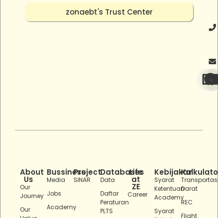
zonaebt's Trust Center
About
Bussiness
Project
Databases
Life
Kebijakan
Kalkulato
Us
at
Media
SINAR
Data
Syarat
Transportas
ZE
Our
Ketentuan
Darat
Jobs
Daftar
Career
Journey
Academy
Peraturan
REC
Academy
Our
PLTS
Syarat
Flight