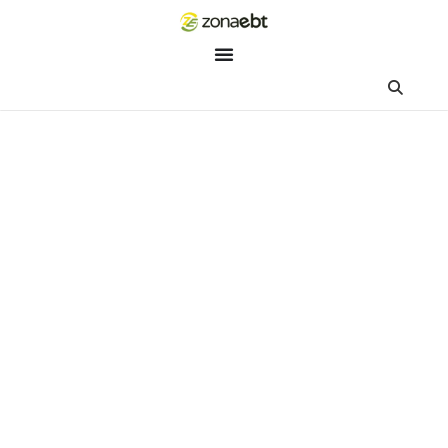
ZEBot
Asisten Digital ZonaEBT
Hai Kak!
Aku ZEBot, asisten digital ZonaEBT. Ada yang bisa kubantu ha
ini?