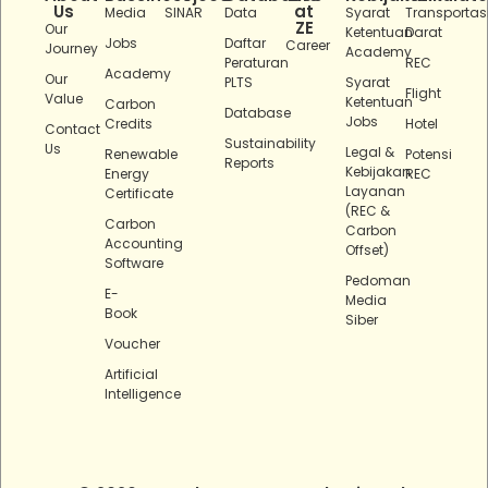
Us
at
Media
SINAR
Data
Syarat
Transportas
ZE
Our
Ketentuan
Darat
Jobs
Daftar
Career
Journey
Academy
Peraturan
REC
Academy
Our
PLTS
Syarat
Flight
Value
Ketentuan
Carbon
Database
Jobs
Credits
Hotel
Contact
Sustainability
Us
Legal &
Renewable
Potensi
Reports
Kebijakan
Energy
REC
Layanan
Certificate
(REC &
Carbon
Carbon
Accounting
Offset)
Software
Pedoman
E-
Media
Book
Siber
Voucher
Artificial
Intelligence