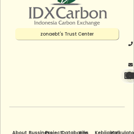
zonaebt's Trust Center
About
Bussiness
Project
Databases
Life
Kebijakan
Kalkulato