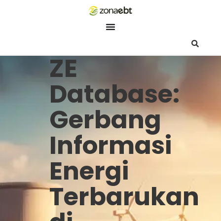
ZEBot
Asisten Digital ZonaEBT
ZE
Hai Kak!
Aku ZEBot, asisten digital ZonaEBT. Ada yang bisa kubantu ha
Database:
ini?
Gerbang
Informasi
Energi
Terbarukan