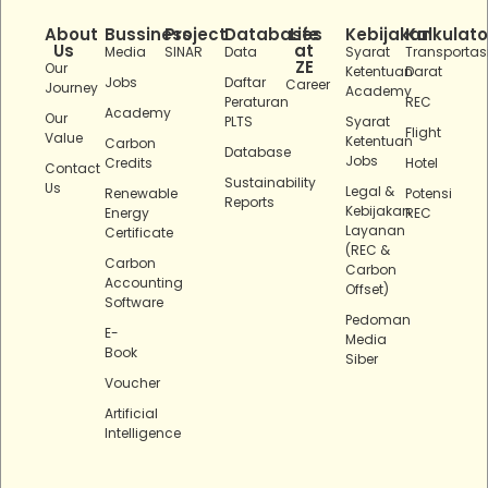
About
Bussiness
Project
Databases
Life
Kebijakan
Kalkulato
Us
at
Media
SINAR
Data
Syarat
Transportas
ZE
Our
Ketentuan
Darat
Jobs
Daftar
Career
Journey
Academy
Peraturan
REC
Academy
Our
PLTS
Syarat
Flight
Value
Ketentuan
Carbon
Database
Jobs
Credits
Hotel
Contact
Sustainability
Us
Legal &
Renewable
Potensi
Reports
Kebijakan
Energy
REC
Layanan
Certificate
(REC &
Carbon
Carbon
Accounting
Offset)
Software
Pedoman
E-
Media
Book
Siber
Voucher
Artificial
Intelligence