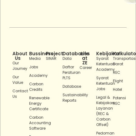
About
Bussiness
Project
Databases
Life
Kebijakan
Kalkulato
Us
at
Media
SINAR
Data
Syarat
Transportas
ZE
Our
Ketentuan
Darat
Jobs
Daftar
Career
Journey
Academy
Peraturan
REC
Academy
Our
PLTS
Syarat
Flight
Value
Ketentuan
Carbon
Database
Jobs
Credits
Hotel
Contact
Sustainability
Us
Legal &
Renewable
Potensi
Reports
Kebijakan
Energy
REC
Layanan
Certificate
(REC &
Carbon
Carbon
Accounting
Offset)
Software
Pedoman