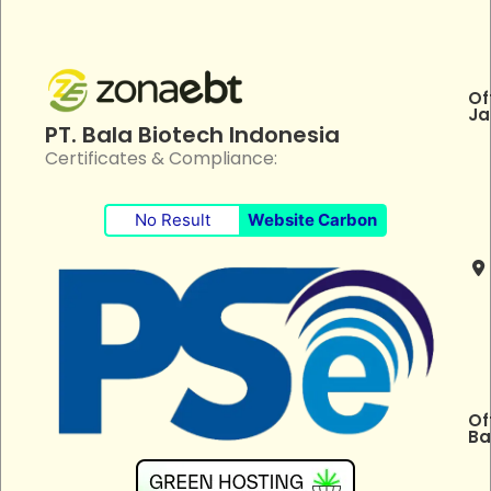
Of
Ja
PT. Bala Biotech Indonesia
Certificates & Compliance:
No Result
Website Carbon
Of
Ba