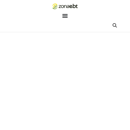
ZEBot
Asisten Digital ZonaEBT
Hai Kak!
Aku ZEBot, asisten digital ZonaEBT. Ada yang bisa kubantu ha
ini?