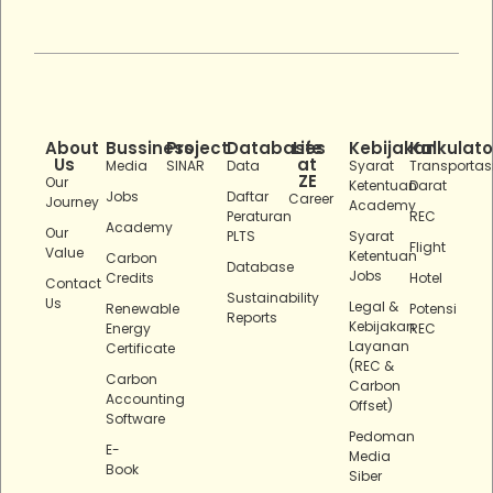
About
Bussiness
Project
Databases
Life
Kebijakan
Kalkulato
Us
at
Media
SINAR
Data
Syarat
Transportas
ZE
Our
Ketentuan
Darat
Jobs
Daftar
Career
Journey
Academy
Peraturan
REC
Academy
Our
PLTS
Syarat
Flight
Value
Ketentuan
Carbon
Database
Jobs
Credits
Hotel
Contact
Sustainability
Us
Legal &
Renewable
Potensi
Reports
Kebijakan
Energy
REC
Layanan
Certificate
(REC &
Carbon
Carbon
Accounting
Offset)
Software
Pedoman
E-
Media
Book
Siber