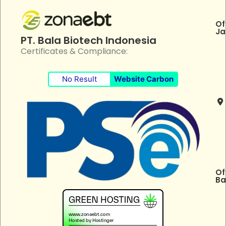
Of
Ja
PT. Bala Biotech Indonesia
Certificates & Compliance:
No Result
Website Carbon
Of
Ba