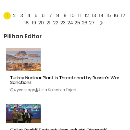
1
2
3
4
5
6
7
8
9
10
11
12
13
14
15
16
17
18
19
20
21
22
23
24
25
26
27
Pilihan Editor
Turkey Nuclear Plant is Threatened by Russia's War
Sanctions
4 years ago
Alifia Salsabila Fajari
Geliat Positif Pertumbuhan Industri Otomotif