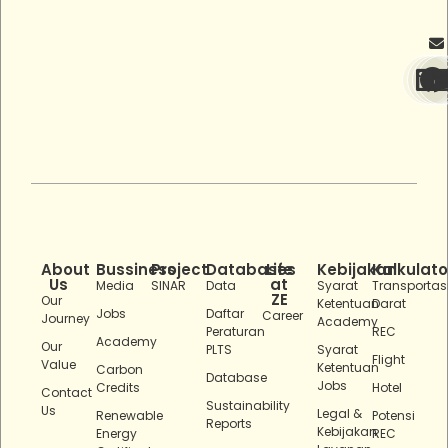
About
Bussiness
Project
Databases
Life
Kebijakan
Kalkulato
Us
at
Media
SINAR
Data
Syarat
Transportas
ZE
Our
Ketentuan
Darat
Jobs
Daftar
Career
Journey
Academy
Peraturan
REC
Academy
Our
PLTS
Syarat
Flight
Value
Ketentuan
Carbon
Database
Jobs
Credits
Hotel
Contact
Sustainability
Us
Legal &
Renewable
Potensi
Reports
Kebijakan
Energy
REC