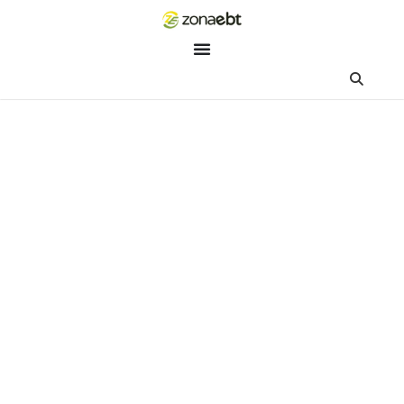
ZEBot
Asisten Digital ZonaEBT
Hai Kak!
Aku ZEBot, asisten digital ZonaEBT. Ada yang bisa kubantu ha
ini?