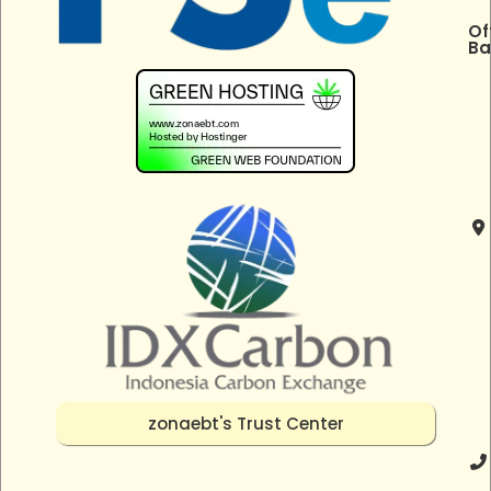
Of
Ba
zonaebt's Trust Center