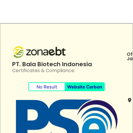
Of
Ja
PT. Bala Biotech Indonesia
Certificates & Compliance:
No Result
Website Carbon