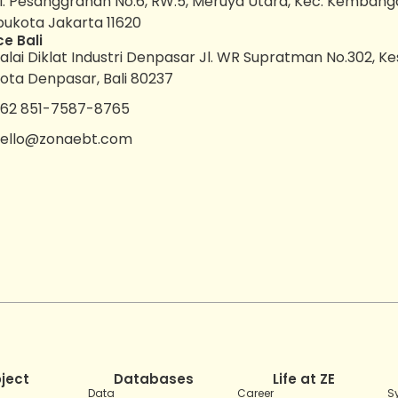
l. Pesanggrahan No.6, RW.5, Meruya Utara, Kec. Kembang
bukota Jakarta 11620
ce Bali
alai Diklat Industri Denpasar Jl. WR Supratman No.302, K
ota Denpasar, Bali 80237
62 851-7587-8765
ello@zonaebt.com
oject
Databases
Life at ZE
Data
Career
S