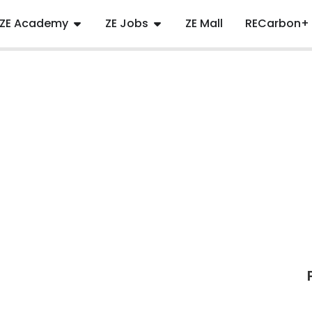
ZE Academy
ZE Jobs
ZE Mall
RECarbon+