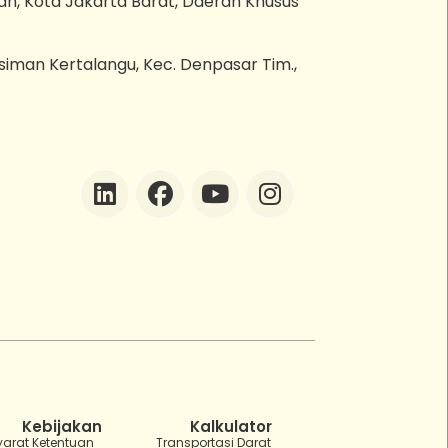
an, Kota Jakarta Barat, Daerah Khusus
esiman Kertalangu, Kec. Denpasar Tim.,
ZEBot
Asisten Digital ZonaEBT
Hai Kak!
Aku ZEBot, asisten digital ZonaEBT.
Ada yang bisa kubantu hari ini?
Kebijakan
Kalkulator
yarat Ketentuan
Transportasi Darat