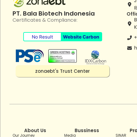
J
I
PT. Bala Biotech Indonesia
Offi
B
Certificates & Compliance:
K
No Result
Website Carbon
+
h
zonaebt's Trust Center
About Us
Bussiness
Pr
Our Journey
Media
SINAR