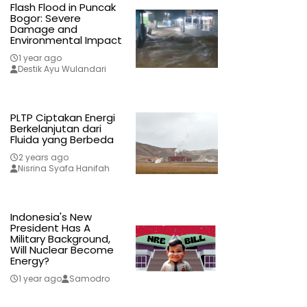
Flash Flood in Puncak
Bogor: Severe
Damage and
Environmental Impact
1 year ago
Destik Ayu Wulandari
PLTP Ciptakan Energi
Berkelanjutan dari
Fluida yang Berbeda
2 years ago
Nisrina Syafa Hanifah
Indonesia's New
President Has A
Military Background,
Will Nuclear Become
Energy?
1 year ago
Samodro