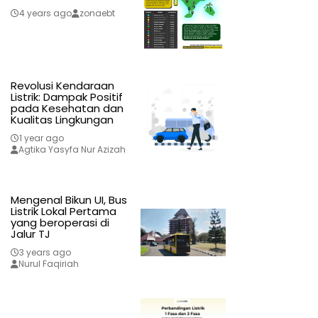
4 years ago
zonaebt
Revolusi Kendaraan
Listrik: Dampak Positif
pada Kesehatan dan
Kualitas Lingkungan
1 year ago
Agtika Yasyfa Nur Azizah
Mengenal Bikun UI, Bus
Listrik Lokal Pertama
yang beroperasi di
Jalur TJ
3 years ago
Nurul Faqiriah