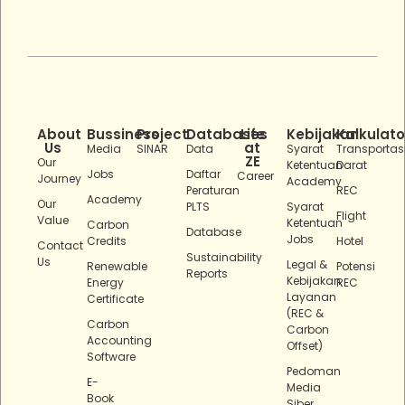
About
Bussiness
Project
Databases
Life
Kebijakan
Kalkulato
Us
at
Media
SINAR
Data
Syarat
Transportas
ZE
Our
Ketentuan
Darat
Jobs
Daftar
Career
Journey
Academy
Peraturan
REC
Academy
Our
PLTS
Syarat
Flight
Value
Ketentuan
Carbon
Database
Jobs
Credits
Hotel
Contact
Sustainability
Us
Legal &
Renewable
Potensi
Reports
Kebijakan
Energy
REC
Layanan
Certificate
(REC &
Carbon
Carbon
Accounting
Offset)
Software
Pedoman
E-
Media
Book
Siber