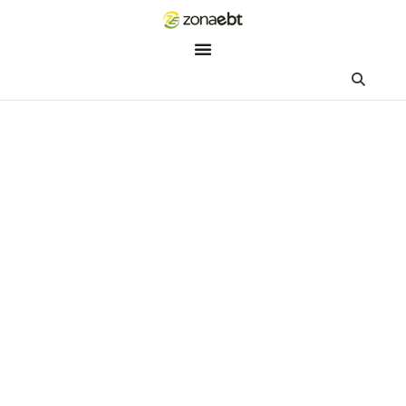
ZEBot
Asisten Digital ZonaEBT
Hai Kak!
Aku ZEBot, asisten digital ZonaEBT. Ada yang bisa kubantu ha
ini?