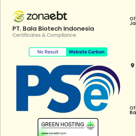
Of
Ja
PT. Bala Biotech Indonesia
Certificates & Compliance:
No Result
Website Carbon
Of
Ba