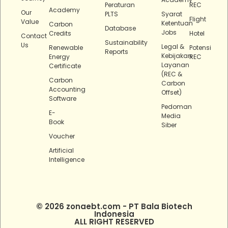
Peraturan
REC
Academy
Our
PLTS
Syarat
Flight
Value
Ketentuan
Carbon
Database
Jobs
Credits
Hotel
Contact
Sustainability
Us
Legal &
Renewable
Potensi
Reports
Kebijakan
Energy
REC
Layanan
Certificate
(REC &
Carbon
Carbon
Accounting
Offset)
Software
Pedoman
E-
Media
Book
Siber
Voucher
Artificial
Intelligence
© 2026 zonaebt.com - PT Bala Biotech
Indonesia
ALL RIGHT RESERVED