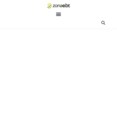
ZEBot
Asisten Digital ZonaEBT
Hai Kak!
Aku ZEBot, asisten digital ZonaEBT. Ada yang bisa kubantu ha
ini?