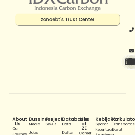
zonaebt's Trust Center
About
Bussiness
Project
Databases
Life
Kebijakan
Kalkulato
Us
at
Media
SINAR
Data
Syarat
Transportas
ZE
Our
Ketentuan
Darat
Jobs
Daftar
Career
Journey
Academy