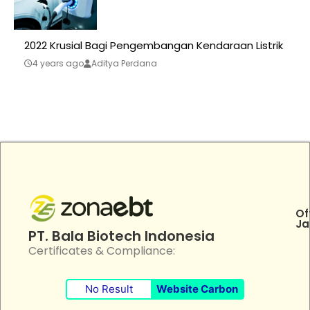
2022 Krusial Bagi Pengembangan Kendaraan Listrik
4 years ago
Aditya Perdana
Of
Ja
PT. Bala Biotech Indonesia
Certificates & Compliance:
No Result
Website Carbon