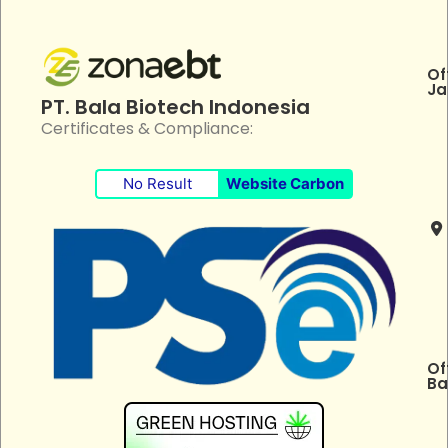
Of
Ja
PT. Bala Biotech Indonesia
Certificates & Compliance:
No Result
Website Carbon
Of
Ba