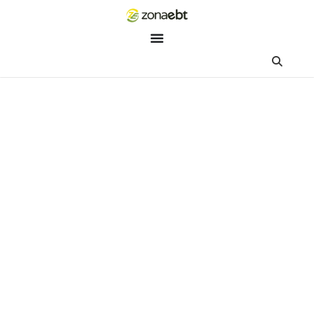
ZEBot
Asisten Digital ZonaEBT
Hai Kak!
Aku ZEBot, asisten digital ZonaEBT. Ada yang bisa kubantu ha
ini?