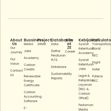
About
Bussiness
Project
Databases
Life
Kebijakan
Kalkulato
Us
at
Media
SINAR
Data
Syarat
Transportas
ZE
Our
Ketentuan
Darat
Jobs
Daftar
Career
Journey
Academy
Peraturan
REC
Academy
Our
PLTS
Syarat
Flight
Value
Ketentuan
Carbon
Database
Jobs
Credits
Hotel
Contact
Sustainability
Us
Legal &
Renewable
Potensi
Reports
Kebijakan
Energy
REC
Layanan
Certificate
(REC &
Carbon
Carbon
Accounting
Offset)
Software
Pedoman
E-
Media