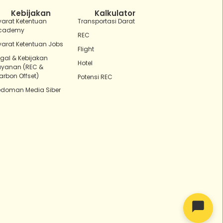
Kebijakan
Kalkulator
yarat Ketentuan
Transportasi Darat
cademy
REC
yarat Ketentuan Jobs
Flight
egal & Kebijakan
Hotel
ayanan (REC &
arbon Offset)
Potensi REC
edoman Media Siber