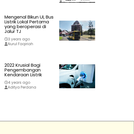
Mengenal Bikun UI, Bus
Listrik Lokal Pertama
yang beroperasi di
Jalur TJ
3 years ago
Nurul Faqiriah
2022 Krusial Bagi
Pengembangan
Kendaraan Listrik
4 years ago
Aditya Perdana