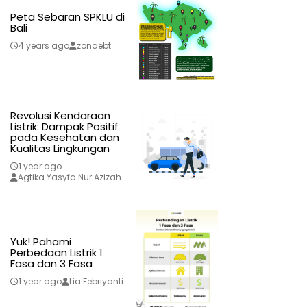
Peta Sebaran SPKLU di
Bali
4 years ago
zonaebt
Revolusi Kendaraan
Listrik: Dampak Positif
pada Kesehatan dan
Kualitas Lingkungan
1 year ago
Agtika Yasyfa Nur Azizah
Yuk! Pahami
Perbedaan Listrik 1
Fasa dan 3 Fasa
1 year ago
Lia Febriyanti