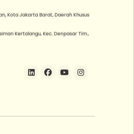
an, Kota Jakarta Barat, Daerah Khusus
esiman Kertalangu, Kec. Denpasar Tim.,
ZEBot
Asisten Digital ZonaEBT
Hai Kak!
Aku ZEBot, asisten digital ZonaEBT.
Ada yang bisa kubantu hari ini?