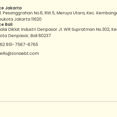
ce Jakarta
l. Pesanggrahan No.6, RW.5, Meruya Utara, Kec. Kembang
bukota Jakarta 11620
ce Bali
alai Diklat Industri Denpasar Jl. WR Supratman No.302, K
ota Denpasar, Bali 80237
62 851-7587-8765
ello@zonaebt.com