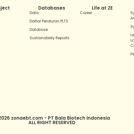
oject
Databases
Life at ZE
Data
Career
S
A
Daftar Peraturan PLTS
S
Database
L
Sustainability Reports
L
C
P
2026 zonaebt.com - PT Bala Biotech Indonesia
ALL RIGHT RESERVED