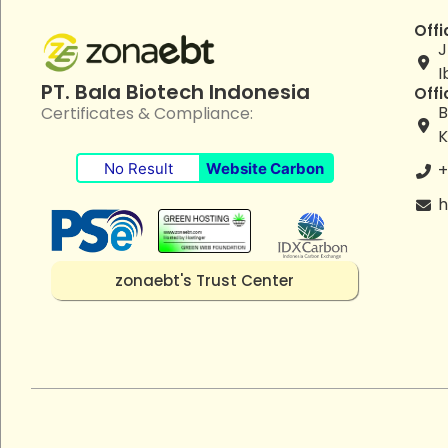
Offi
J
I
PT. Bala Biotech Indonesia
Offi
B
Certificates & Compliance:
K
No Result
Website Carbon
+
h
zonaebt's Trust Center