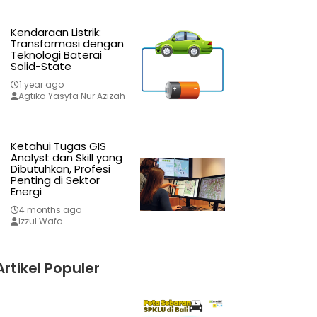
Kendaraan Listrik:
Transformasi dengan
Teknologi Baterai
Solid-State
1 year ago
Agtika Yasyfa Nur Azizah
Ketahui Tugas GIS
Analyst dan Skill yang
Dibutuhkan, Profesi
Penting di Sektor
Energi
4 months ago
Izzul Wafa
Artikel Populer