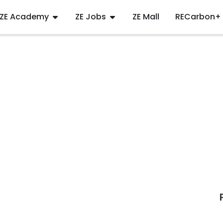
ZE Academy
ZE Jobs
ZE Mall
RECarbon+