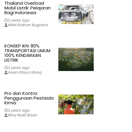
Thailand Overload
Mobil Listrik: Pelajaran
Bagi Indonesia
2 years ago
Alfikri Raihan Nugraha
KONSEP IKN: 80%
TRANSPORTASI UMUM
100% KENDARAAN
LISTRIK
2 years ago
Haani Dhiya Ulhaq
Pro dan Kontra
Penggunaan Pestisida
Kimia
2 years ago
Winy Mukti Baan