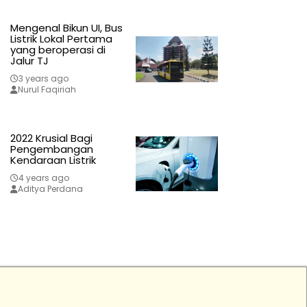
Mengenal Bikun UI, Bus
Listrik Lokal Pertama
yang beroperasi di
Jalur TJ
3 years ago
Nurul Faqiriah
2022 Krusial Bagi
Pengembangan
Kendaraan Listrik
4 years ago
Aditya Perdana