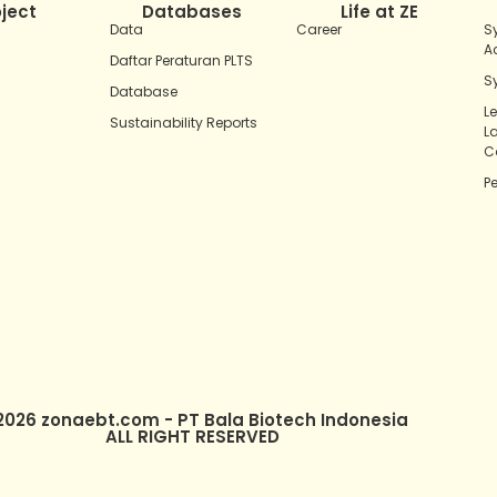
oject
Databases
Life at ZE
Data
Career
S
A
Daftar Peraturan PLTS
S
Database
L
Sustainability Reports
L
C
P
2026 zonaebt.com - PT Bala Biotech Indonesia
ALL RIGHT RESERVED