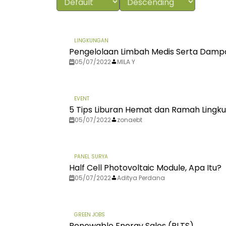
LINGKUNGAN
Pengelolaan Limbah Medis Serta Damp
05/07/2022
MILA Y
EVENT
5 Tips Liburan Hemat dan Ramah Lingk
05/07/2022
zonaebt
PANEL SURYA
Half Cell Photovoltaic Module, Apa Itu?
05/07/2022
Aditya Perdana
GREEN JOBS
Renewable Energy Sales (PLTS)