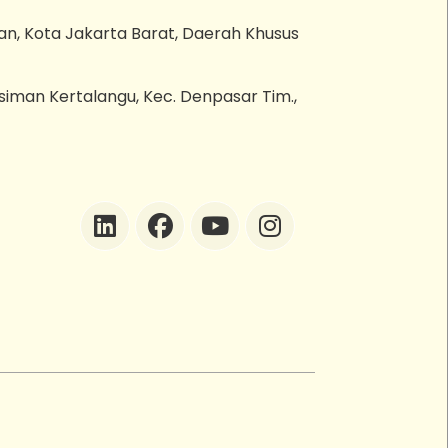
an, Kota Jakarta Barat, Daerah Khusus
esiman Kertalangu, Kec. Denpasar Tim.,
ZEBot
Asisten Digital ZonaEBT
Hai Kak!
Aku ZEBot, asisten digital ZonaEBT.
Ada yang bisa kubantu hari ini?