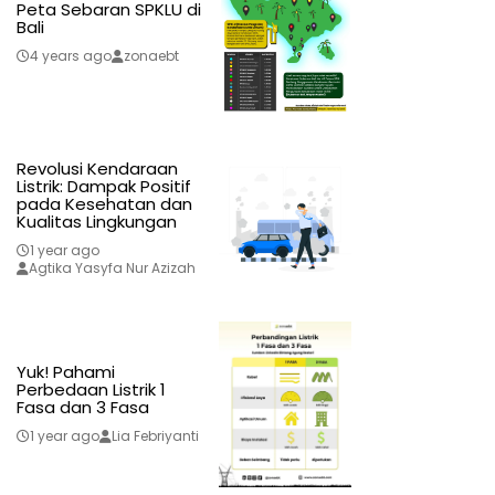
Peta Sebaran SPKLU di
Bali
4 years ago
zonaebt
Revolusi Kendaraan
Listrik: Dampak Positif
pada Kesehatan dan
Kualitas Lingkungan
1 year ago
Agtika Yasyfa Nur Azizah
Yuk! Pahami
Perbedaan Listrik 1
Fasa dan 3 Fasa
1 year ago
Lia Febriyanti