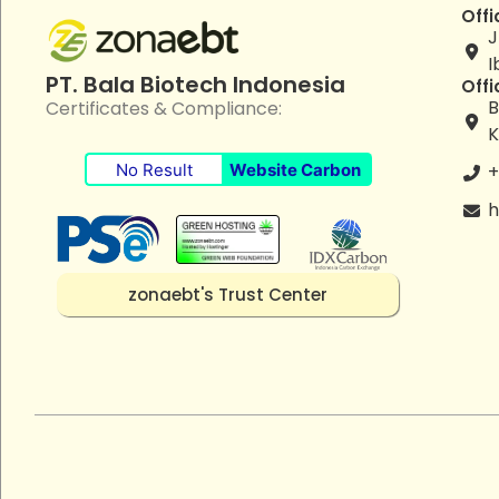
Offi
J
I
PT. Bala Biotech Indonesia
Offi
B
Certificates & Compliance:
K
No Result
Website Carbon
+
h
zonaebt's Trust Center