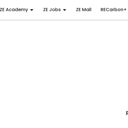
ZE Academy
ZE Jobs
ZE Mall
RECarbon+