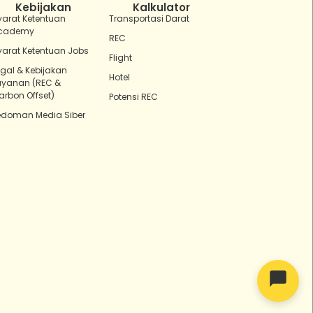
Kebijakan
Kalkulator
yarat Ketentuan
Transportasi Darat
cademy
REC
yarat Ketentuan Jobs
Flight
egal & Kebijakan
Hotel
ayanan (REC &
arbon Offset)
Potensi REC
edoman Media Siber