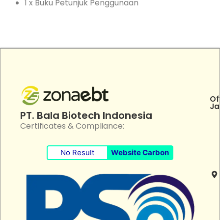
1 x Buku Petunjuk Penggunaan
Of
Ja
PT. Bala Biotech Indonesia
Certificates & Compliance:
No Result
Website Carbon