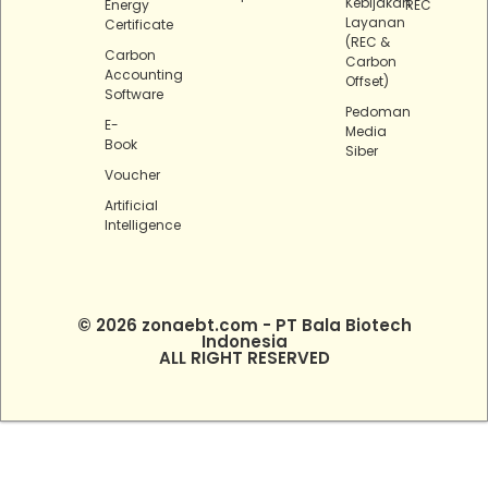
Kebijakan
Energy
REC
Layanan
Certificate
(REC &
Carbon
Carbon
Accounting
Offset)
Software
Pedoman
E-
Media
Book
Siber
Voucher
Artificial
Intelligence
© 2026 zonaebt.com - PT Bala Biotech
Indonesia
ALL RIGHT RESERVED