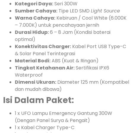
Kategori Daya:
Seri 300W
Sumber Cahaya:
Tipe LED SMD
Light Source
Warna Cahaya:
Kebiruan / Cool White (6.000K
– 7.000K) untuk pencahayaan jernih
Durasi Hidup:
6 – 8 Jam (Kondisi baterai
optimal)
Konektivitas Charger:
Kabel Port USB Type-C
& Solar Panel Terintegrasi
Material Bodi:
ABS (Kuat & Ringan)
Tingkat Ketahanan Air:
Sertifikasi IPX6
Waterproof
Dimensi Ukuran:
Diameter 125 mm (Kompatibel
dan mudah dibawa)
Isi Dalam Paket:
1 x UFO Lampu Emergency Gantung 300W
(Dengan Panel Surya & Pengait)
1 x Kabel Charger Type-C