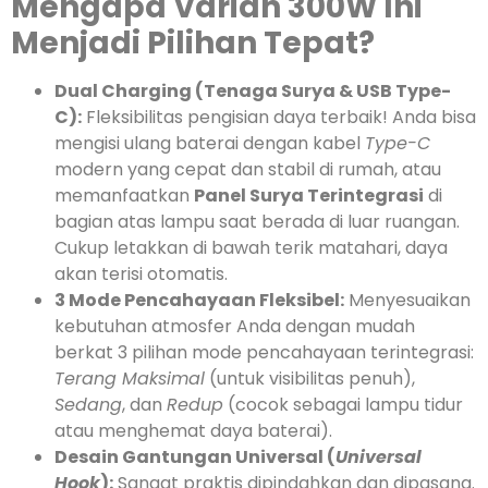
Mengapa Varian 300W Ini
Menjadi Pilihan Tepat?
Dual Charging (Tenaga Surya & USB Type-
C):
Fleksibilitas pengisian daya terbaik! Anda bisa
mengisi ulang baterai dengan kabel
Type-C
modern yang cepat dan stabil di rumah, atau
memanfaatkan
Panel Surya Terintegrasi
di
bagian atas lampu saat berada di luar ruangan.
Cukup letakkan di bawah terik matahari, daya
akan terisi otomatis.
3 Mode Pencahayaan Fleksibel:
Menyesuaikan
kebutuhan atmosfer Anda dengan mudah
berkat 3 pilihan mode pencahayaan terintegrasi:
Terang Maksimal
(untuk visibilitas penuh),
Sedang
, dan
Redup
(cocok sebagai lampu tidur
atau menghemat daya baterai).
Desain Gantungan Universal (
Universal
Hook
):
Sangat praktis dipindahkan dan dipasang.