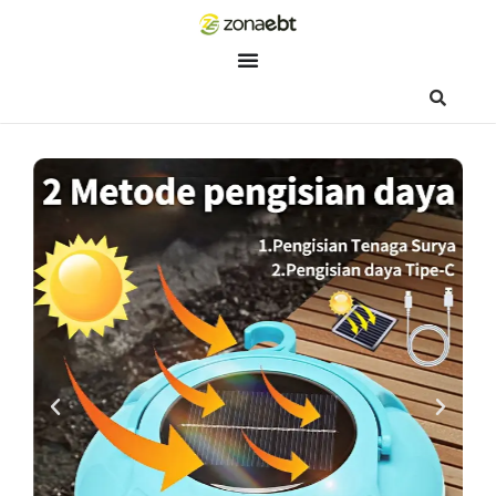
ZEBot
Asisten Digital ZonaEBT
Hai Kak!
Aku ZEBot, asisten digital ZonaEBT. Ada yang bisa kubantu ha
ini?