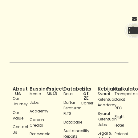
About
Bussiness
Project
Databases
Life
Kebijakan
Kalkulato
Us
at
Media
SINAR
Data
Syarat
Transportas
ZE
Our
Ketentuan
Darat
Jobs
Daftar
Career
Journey
Academy
Peraturan
REC
Academy
Our
PLTS
Syarat
Flight
Value
Ketentuan
Carbon
Database
Jobs
Credits
Hotel
Contact
Sustainability
Us
Legal &
Renewable
Potensi
Reports