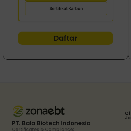
Sertifikat Karbon
Daftar
Of
Ja
PT. Bala Biotech Indonesia
Certificates & Compliance: