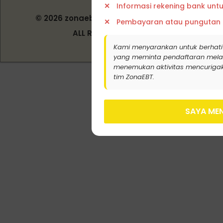
Informasi rekening bank unt
© 2026 zonaebt.com - PT Bala Biotech
Pembayaran atau pungutan
Indonesia
ALL RIGHT RESERVED
Kami menyarankan untuk berhati
yang meminta pendaftaran melalui j
menemukan aktivitas mencurigak
tim ZonaEBT.
SAYA MEN