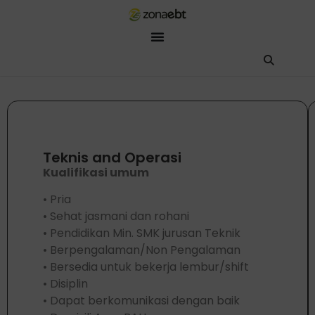
ZEBot
Asisten Digital ZonaEBT
Hai Kak!
Aku ZEBot, asisten digital ZonaEBT. Ada yang bisa kubantu har
Teknis and Operasi
Kualifikasi umum
• Pria
• Sehat jasmani dan rohani
• Pendidikan Min. SMK jurusan Teknik
• Berpengalaman/Non Pengalaman
• Bersedia untuk bekerja lembur/shift
• Disiplin
• Dapat berkomunikasi dengan baik