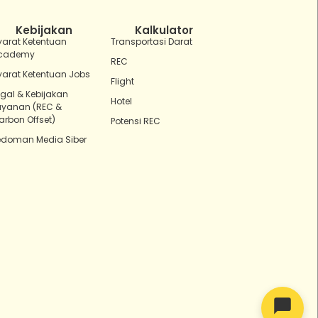
Ada yang bisa kubantu hari ini?
Kebijakan
Kalkulator
yarat Ketentuan
Transportasi Darat
cademy
REC
yarat Ketentuan Jobs
Flight
egal & Kebijakan
Hotel
ayanan (REC &
arbon Offset)
Potensi REC
edoman Media Siber