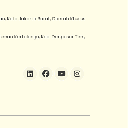
an, Kota Jakarta Barat, Daerah Khusus
esiman Kertalangu, Kec. Denpasar Tim.,
ZEBot
Asisten Digital ZonaEBT
Hai Kak!
Aku ZEBot, asisten digital ZonaEBT.