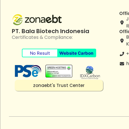
Offi
J
I
PT. Bala Biotech Indonesia
Offi
B
Certificates & Compliance:
K
No Result
Website Carbon
+
h
zonaebt's Trust Center