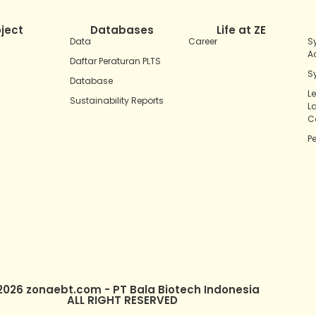
oject
Databases
Life at ZE
Data
Career
S
A
Daftar Peraturan PLTS
S
Database
L
Sustainability Reports
L
C
P
2026 zonaebt.com - PT Bala Biotech Indonesia
ALL RIGHT RESERVED