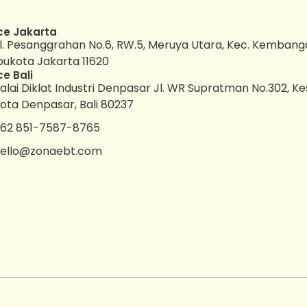
ce Jakarta
l. Pesanggrahan No.6, RW.5, Meruya Utara, Kec. Kembang
bukota Jakarta 11620
ce Bali
alai Diklat Industri Denpasar Jl. WR Supratman No.302, K
ota Denpasar, Bali 80237
62 851-7587-8765
ello@zonaebt.com