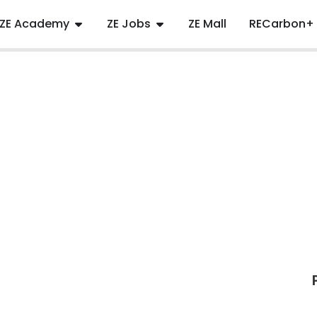
ZE Academy
ZE Jobs
ZE Mall
RECarbon+