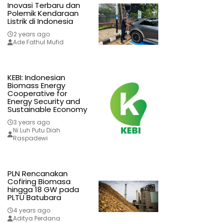
Inovasi Terbaru dan
Polemik Kendaraan
Listrik di Indonesia
2 years ago
Ade Fathul Mufid
KEBI: Indonesian
Biomass Energy
Cooperative for
Energy Security and
Sustainable Economy
3 years ago
Ni Luh Putu Diah
Raspadewi
PLN Rencanakan
Cofiring Biomasa
hingga 18 GW pada
PLTU Batubara
4 years ago
Aditya Perdana