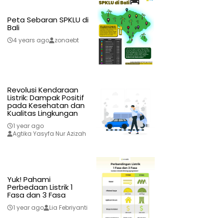
Peta Sebaran SPKLU di
Bali
4 years ago
zonaebt
Revolusi Kendaraan
Listrik: Dampak Positif
pada Kesehatan dan
Kualitas Lingkungan
1 year ago
Agtika Yasyfa Nur Azizah
Yuk! Pahami
Perbedaan Listrik 1
Fasa dan 3 Fasa
1 year ago
Lia Febriyanti