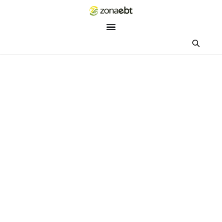
ZEBot
Asisten Digital ZonaEBT
Hai Kak!
Aku ZEBot, asisten digital ZonaEBT. Ada yang bisa kubantu ha
ini?