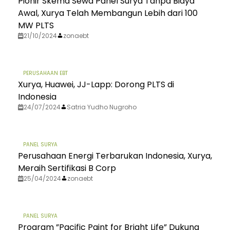
Pionir Skema Sewa Panel Surya Tanpa Biaya
Awal, Xurya Telah Membangun Lebih dari 100
MW PLTS
21/10/2024
zonaebt
PERUSAHAAN EBT
Xurya, Huawei, JJ-Lapp: Dorong PLTS di
Indonesia
24/07/2024
Satria Yudho Nugroho
PANEL SURYA
Perusahaan Energi Terbarukan Indonesia, Xurya,
Meraih Sertifikasi B Corp
25/04/2024
zonaebt
PANEL SURYA
Program ”Pacific Paint for Bright Life” Dukung