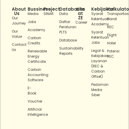
About
Bussiness
Project
Databases
Life
Kebijakan
Kalkulato
Us
at
Media
SINAR
Data
Syarat
Transportas
ZE
Our
Ketentuan
Darat
Jobs
Daftar
Career
Journey
Academy
Peraturan
REC
Academy
Our
PLTS
Syarat
Flight
Value
Ketentuan
Carbon
Database
Jobs
Credits
Hotel
Contact
Sustainability
Us
Legal &
Renewable
Potensi
Reports
Kebijakan
Energy
REC
Layanan
Certificate
(REC &
Carbon
Carbon
Accounting
Offset)
Software
Pedoman
E-
Media
Book
Siber
Voucher
Artificial
Intelligence