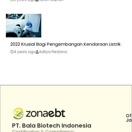
2022 Krusial Bagi Pengembangan Kendaraan Listrik
4 years ago
Aditya Perdana
Of
Ja
PT. Bala Biotech Indonesia
Certificates & Compliance: