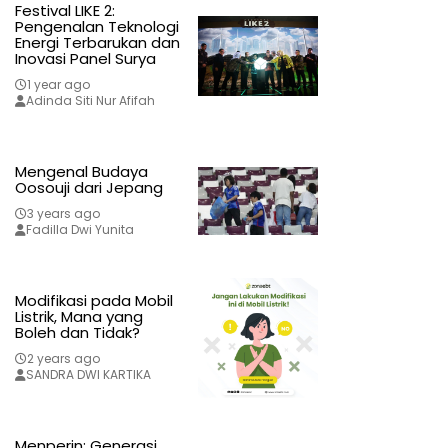
Festival LIKE 2:
Pengenalan Teknologi
Energi Terbarukan dan
Inovasi Panel Surya
1 year ago
Adinda Siti Nur Afifah
Mengenal Budaya
Oosouji dari Jepang
3 years ago
Fadilla Dwi Yunita
Modifikasi pada Mobil
Listrik, Mana yang
Boleh dan Tidak?
2 years ago
SANDRA DWI KARTIKA
Menperin: Generasi