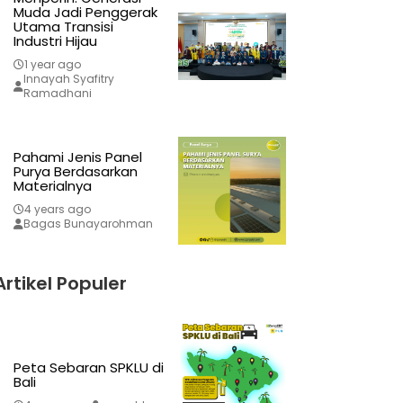
Muda Jadi Penggerak
Utama Transisi
Industri Hijau
1 year ago
Innayah Syafitry
Ramadhani
Pahami Jenis Panel
Purya Berdasarkan
Materialnya
4 years ago
Bagas Bunayarohman
Artikel Populer
Peta Sebaran SPKLU di
Bali