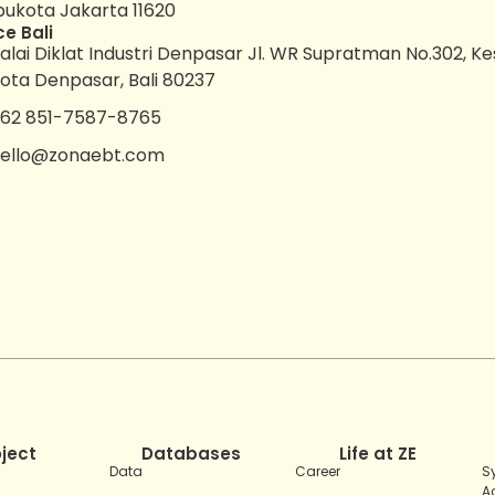
bukota Jakarta 11620
ce Bali
alai Diklat Industri Denpasar Jl. WR Supratman No.302, K
ota Denpasar, Bali 80237
62 851-7587-8765
ello@zonaebt.com
oject
Databases
Life at ZE
Data
Career
S
A