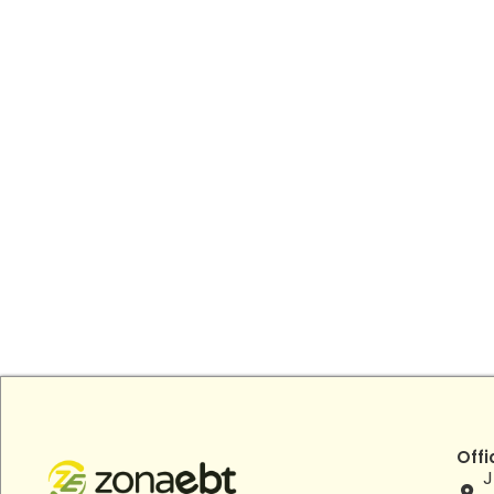
Offi
J