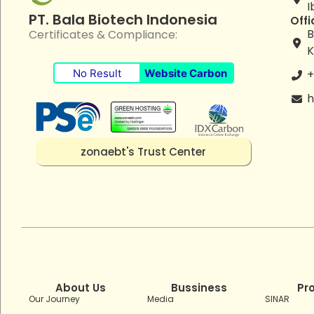
I
PT. Bala Biotech Indonesia
Offi
B
Certificates & Compliance:
K
No Result
Website Carbon
+
h
zonaebt's Trust Center
About Us
Bussiness
Pr
Our Journey
Media
SINAR