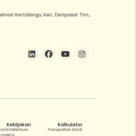
esiman Kertalangu, Kec. Denpasar Tim.,
ZEBot
Asisten Digital ZonaEBT
Hai Kak!
Aku ZEBot, asisten digital ZonaEBT.
Ada yang bisa kubantu hari ini?
Kebijakan
Kalkulator
yarat Ketentuan
Transportasi Darat
cademy