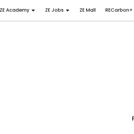
ZE Academy
ZE Jobs
ZE Mall
RECarbon+