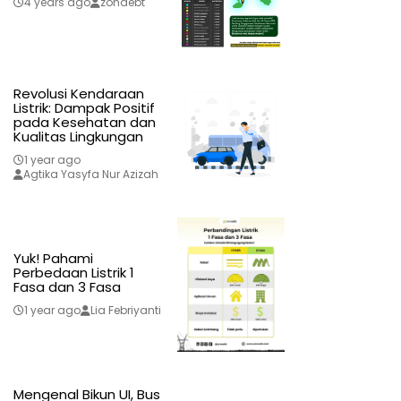
4 years ago
zonaebt
Revolusi Kendaraan
Listrik: Dampak Positif
pada Kesehatan dan
Kualitas Lingkungan
1 year ago
Agtika Yasyfa Nur Azizah
Yuk! Pahami
Perbedaan Listrik 1
Fasa dan 3 Fasa
1 year ago
Lia Febriyanti
Mengenal Bikun UI, Bus