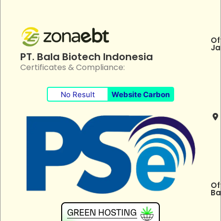
Of
Ja
PT. Bala Biotech Indonesia
Certificates & Compliance:
No Result
Website Carbon
Of
Ba