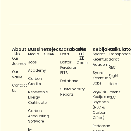
About
Bussiness
Project
Databases
Life
Kebijakan
Kalkulato
Us
at
Media
SINAR
Data
Syarat
Transportas
ZE
Our
Ketentuan
Darat
Jobs
Daftar
Career
Journey
Academy
Peraturan
REC
Academy
Our
PLTS
Syarat
Flight
Value
Ketentuan
Carbon
Database
Jobs
Credits
Hotel
Contact
Sustainability
Us
Legal &
Renewable
Potensi
Reports
Kebijakan
Energy
REC
Layanan
Certificate
(REC &
Carbon
Carbon
Accounting
Offset)
Software
Pedoman
E-