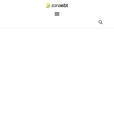
ZEBot
Asisten Digital ZonaEBT
Hai Kak!
Aku ZEBot, asisten digital ZonaEBT. Ada yang bisa kubantu ha
ini?