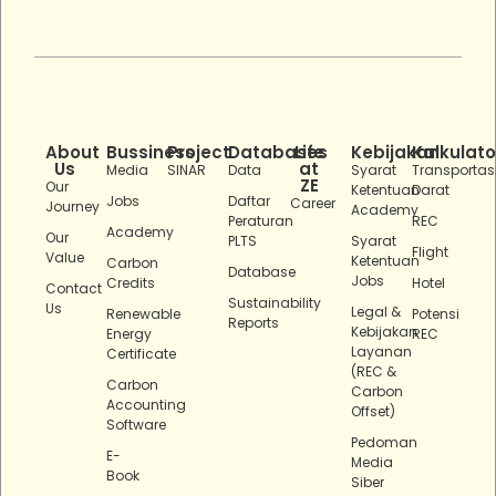
About
Bussiness
Project
Databases
Life
Kebijakan
Kalkulato
Us
at
Media
SINAR
Data
Syarat
Transportas
ZE
Our
Ketentuan
Darat
Jobs
Daftar
Career
Journey
Academy
Peraturan
REC
Academy
Our
PLTS
Syarat
Flight
Value
Ketentuan
Carbon
Database
Jobs
Credits
Hotel
Contact
Sustainability
Us
Legal &
Renewable
Potensi
Reports
Kebijakan
Energy
REC
Layanan
Certificate
(REC &
Carbon
Carbon
Accounting
Offset)
Software
Pedoman
E-
Media
Book
Siber