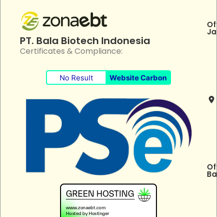
Of
Ja
PT. Bala Biotech Indonesia
Certificates & Compliance:
No Result
Website Carbon
Of
Ba