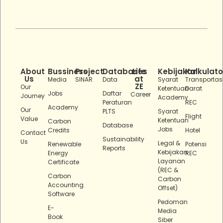
About
Bussiness
Project
Databases
Life
Kebijakan
Kalkulato
Us
at
Media
SINAR
Data
Syarat
Transportas
ZE
Our
Ketentuan
Darat
Jobs
Daftar
Career
Journey
Academy
Peraturan
REC
Academy
Our
PLTS
Syarat
Flight
Value
Ketentuan
Carbon
Database
Jobs
Credits
Hotel
Contact
Sustainability
Us
Legal &
Renewable
Potensi
Reports
Kebijakan
Energy
REC
Layanan
Certificate
(REC &
Carbon
Carbon
Accounting
Offset)
Software
Pedoman
E-
Media
Book
Siber