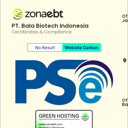
Of
Ja
PT. Bala Biotech Indonesia
Certificates & Compliance:
No Result
Website Carbon
Of
Ba