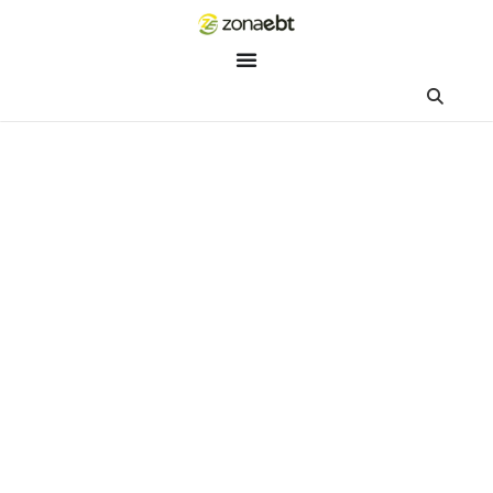
ZEBot
Asisten Digital ZonaEBT
Hai Kak!
Aku ZEBot, asisten digital ZonaEBT. Ada yang bisa kubantu ha
ini?