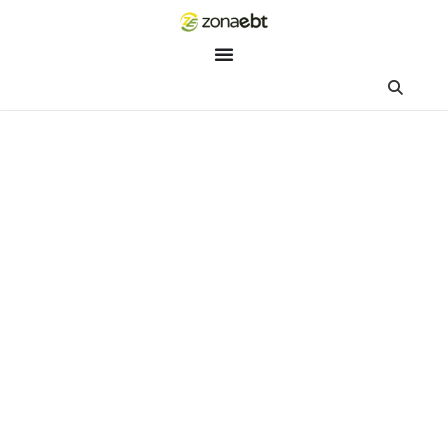
ZEBot
Asisten Digital ZonaEBT
Hai Kak!
Aku ZEBot, asisten digital ZonaEBT. Ada yang bisa kubantu ha
ini?