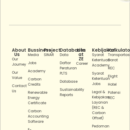
About
Bussiness
Project
Databases
Life
Kebijakan
Kalkulato
Us
at
Media
SINAR
Data
Syarat
Transportas
ZE
Our
Ketentuan
Darat
Jobs
Daftar
Career
Journey
Academy
Peraturan
REC
Academy
Our
PLTS
Syarat
Flight
Value
Ketentuan
Carbon
Database
Jobs
Credits
Hotel
Contact
Sustainability
Us
Legal &
Renewable
Potensi
Reports
Kebijakan
Energy
REC
Layanan
Certificate
(REC &
Carbon
Carbon
Accounting
Offset)
Software
Pedoman
E-