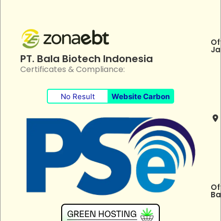
Of
Ja
PT. Bala Biotech Indonesia
Certificates & Compliance:
No Result
Website Carbon
Of
Ba