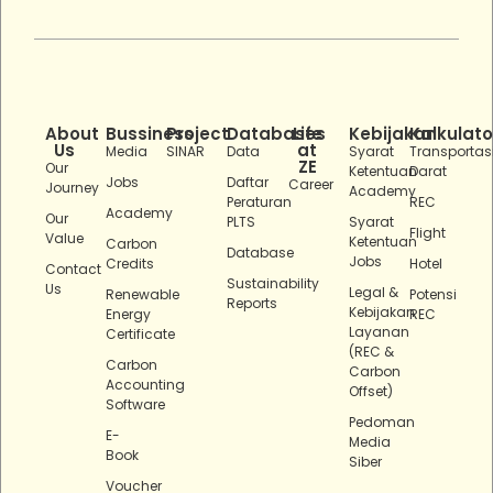
About
Bussiness
Project
Databases
Life
Kebijakan
Kalkulato
Us
at
Media
SINAR
Data
Syarat
Transportas
ZE
Our
Ketentuan
Darat
Jobs
Daftar
Career
Journey
Academy
Peraturan
REC
Academy
Our
PLTS
Syarat
Flight
Value
Ketentuan
Carbon
Database
Jobs
Credits
Hotel
Contact
Sustainability
Us
Legal &
Renewable
Potensi
Reports
Kebijakan
Energy
REC
Layanan
Certificate
(REC &
Carbon
Carbon
Accounting
Offset)
Software
Pedoman
E-
Media
Book
Siber
Voucher