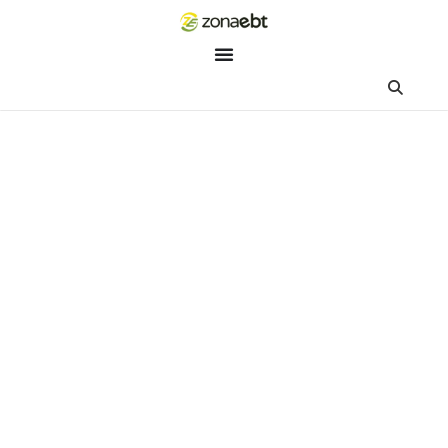
ZEBot
Asisten Digital ZonaEBT
Hai Kak!
Aku ZEBot, asisten digital ZonaEBT. Ada yang bisa kubantu ha
ini?