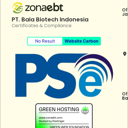
Of
Ja
PT. Bala Biotech Indonesia
Certificates & Compliance:
No Result
Website Carbon
Of
Ba