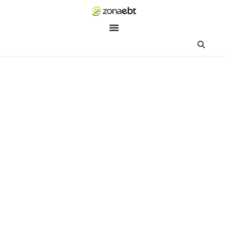
ZEBot
Asisten Digital ZonaEBT
Hai Kak!
Aku ZEBot, asisten digital ZonaEBT. Ada yang bisa kubantu ha
ini?