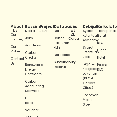
About
Bussiness
Project
Databases
Life
Kebijakan
Kalkulato
Us
at
Media
SINAR
Data
Syarat
Transportas
ZE
Our
Ketentuan
Darat
Jobs
Daftar
Career
Journey
Academy
Peraturan
REC
Academy
Our
PLTS
Syarat
Flight
Value
Ketentuan
Carbon
Database
Jobs
Credits
Hotel
Contact
Sustainability
Us
Legal &
Renewable
Potensi
Reports
Kebijakan
Energy
REC
Layanan
Certificate
(REC &
Carbon
Carbon
Accounting
Offset)
Software
Pedoman
E-
Media
Book
Siber
Voucher