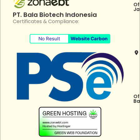
Of
Ja
PT. Bala Biotech Indonesia
Certificates & Compliance:
No Result
Website Carbon
Of
Ba