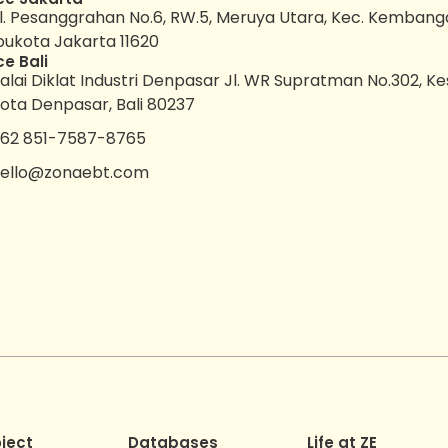
l. Pesanggrahan No.6, RW.5, Meruya Utara, Kec. Kembang
bukota Jakarta 11620
ce Bali
alai Diklat Industri Denpasar Jl. WR Supratman No.302, K
ota Denpasar, Bali 80237
62 851-7587-8765
ello@zonaebt.com
oject
Databases
Life at ZE