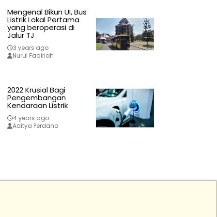
Mengenal Bikun UI, Bus
Listrik Lokal Pertama
yang beroperasi di
Jalur TJ
3 years ago
Nurul Faqiriah
2022 Krusial Bagi
Pengembangan
Kendaraan Listrik
4 years ago
Aditya Perdana