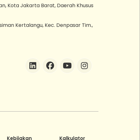
an, Kota Jakarta Barat, Daerah Khusus
esiman Kertalangu, Kec. Denpasar Tim.,
ZEBot
Asisten Digital ZonaEBT
Hai Kak!
Aku ZEBot, asisten digital ZonaEBT.
Ada yang bisa kubantu hari ini?
Kebijakan
Kalkulator