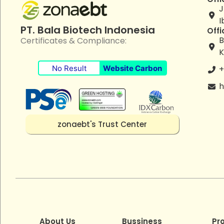
J
I
PT. Bala Biotech Indonesia
Offi
B
Certificates & Compliance:
K
No Result
Website Carbon
+
h
zonaebt's Trust Center
About Us
Bussiness
Pr