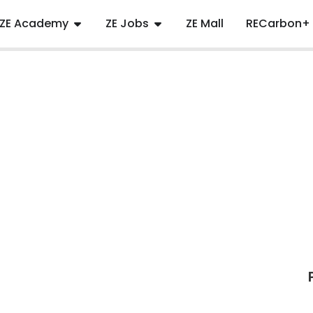
ZE Academy
ZE Jobs
ZE Mall
RECarbon+