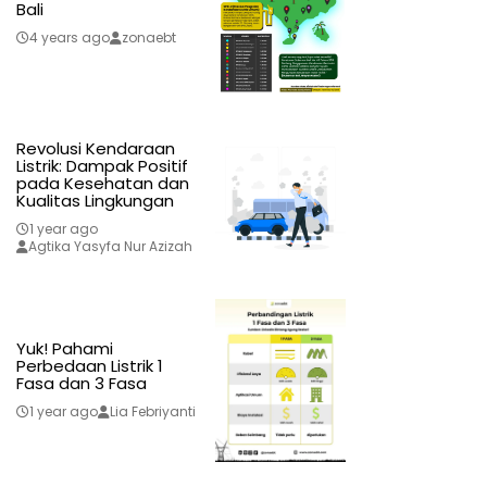
Bali
4 years ago
zonaebt
Revolusi Kendaraan
Listrik: Dampak Positif
pada Kesehatan dan
Kualitas Lingkungan
1 year ago
Agtika Yasyfa Nur Azizah
Yuk! Pahami
Perbedaan Listrik 1
Fasa dan 3 Fasa
1 year ago
Lia Febriyanti