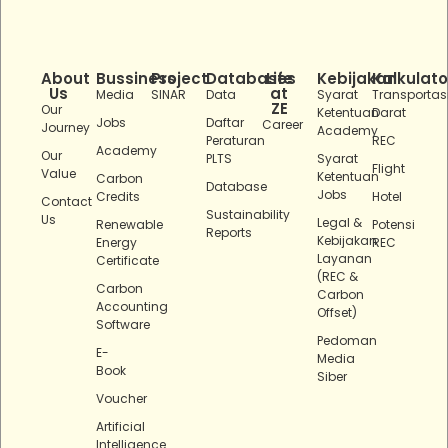
About
Bussiness
Project
Databases
Life
Kebijakan
Kalkulato
Us
at
Media
SINAR
Data
Syarat
Transportas
ZE
Our
Ketentuan
Darat
Jobs
Daftar
Career
Journey
Academy
Peraturan
REC
Academy
Our
PLTS
Syarat
Flight
Value
Ketentuan
Carbon
Database
Jobs
Credits
Hotel
Contact
Sustainability
Us
Legal &
Renewable
Potensi
Reports
Kebijakan
Energy
REC
Layanan
Certificate
(REC &
Carbon
Carbon
Accounting
Offset)
Software
Pedoman
E-
Media
Book
Siber
Voucher
Artificial
Intelligence