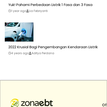
Yuk! Pahami Perbedaan Listrik 1 Fasa dan 3 Fasa
1 year ago
Lia Febriyanti
2022 Krusial Bagi Pengembangan Kendaraan Listrik
4 years ago
Aditya Perdana
Of