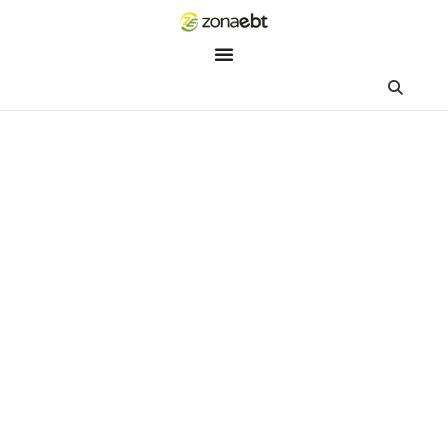
ZEBot
Asisten Digital ZonaEBT
Hai Kak!
Aku ZEBot, asisten digital ZonaEBT. Ada yang bisa kubantu ha
ini?