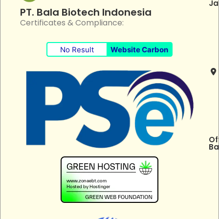
Ja
PT. Bala Biotech Indonesia
Certificates & Compliance:
No Result
Website Carbon
Of
Ba