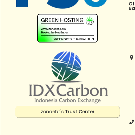
Of
Ba
zonaebt's Trust Center