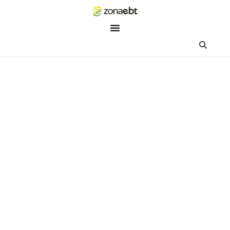
ZEBot
Asisten Digital ZonaEBT
Hai Kak!
Aku ZEBot, asisten digital ZonaEBT. Ada yang bisa kubantu ha
ini?