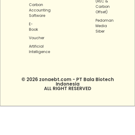
(REC &
Carbon
Carbon
Accounting
Offset)
Software
Pedoman
E-
Media
Book
Siber
Voucher
Artificial
Intelligence
© 2026 zonaebt.com - PT Bala Biotech
Indonesia
ALL RIGHT RESERVED