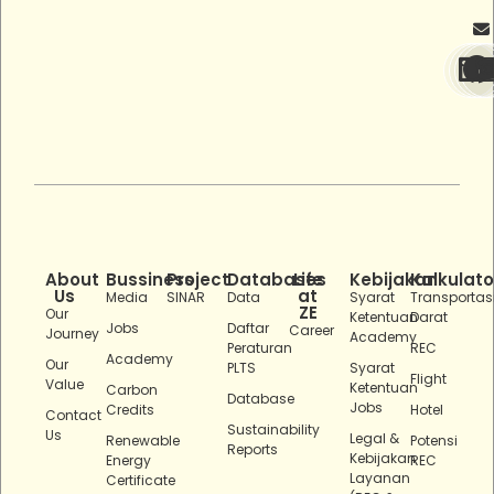
About
Bussiness
Project
Databases
Life
Kebijakan
Kalkulato
Us
at
Media
SINAR
Data
Syarat
Transportas
ZE
Our
Ketentuan
Darat
Jobs
Daftar
Career
Journey
Academy
Peraturan
REC
Academy
Our
PLTS
Syarat
Flight
Value
Ketentuan
Carbon
Database
Jobs
Credits
Hotel
Contact
Sustainability
Us
Legal &
Renewable
Potensi
Reports
Kebijakan
Energy
REC
Layanan
Certificate