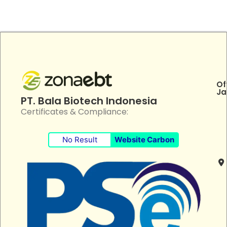
Of
Ja
PT. Bala Biotech Indonesia
Certificates & Compliance:
No Result
Website Carbon