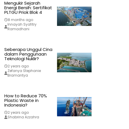
Mengukir Sejarah
Energi Bersih: Sertifikat
PLTGU Priok Blok 4
8 months ago
Innayah Syafitry
Ramadhani
Seberapa Unggul Cina
dalam Penggunaan
Teknologi Nuklir?
2 years ago
Zefanya Stephanie
Bramantya
How to Reduce 70%
Plastic Waste in
Indonesia?
2 years ago
Shabrina Azzahra