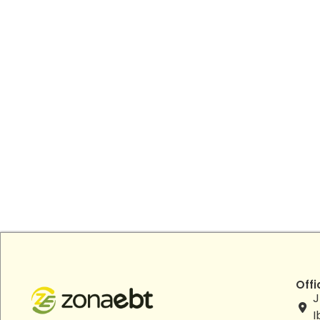
Offi
J
I