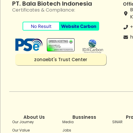
PT. Bala Biotech Indonesia
Offi
B
Certificates & Compliance:
K
No Result
Website Carbon
+
h
zonaebt's Trust Center
About Us
Bussiness
Pr
Our Journey
Media
SINAR
Our Value
Jobs