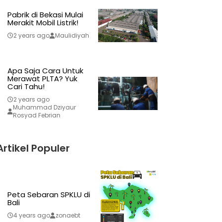
Pabrik di Bekasi Mulai
Merakit Mobil Listrik!
2 years ago
Maulidiyah
Apa Saja Cara Untuk
Merawat PLTA? Yuk
Cari Tahu!
2 years ago
Muhammad Dziyaur
Rosyad Febrian
Artikel Populer
Peta Sebaran SPKLU di
Bali
4 years ago
zonaebt