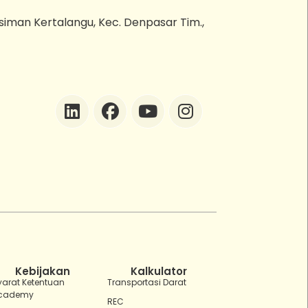
esiman Kertalangu, Kec. Denpasar Tim.,
ZEBot
Asisten Digital ZonaEBT
Hai Kak!
Aku ZEBot, asisten digital ZonaEBT.
Ada yang bisa kubantu hari ini?
Kebijakan
Kalkulator
yarat Ketentuan
Transportasi Darat
cademy
REC