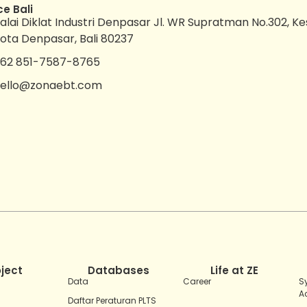
ce Bali
alai Diklat Industri Denpasar Jl. WR Supratman No.302, K
ota Denpasar, Bali 80237
62 851-7587-8765
ello@zonaebt.com
oject
Databases
Life at ZE
Data
Career
S
A
Daftar Peraturan PLTS