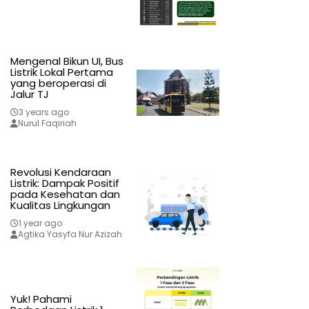
Mengenal Bikun UI, Bus
Listrik Lokal Pertama
yang beroperasi di
Jalur TJ
3 years ago
Nurul Faqiriah
Revolusi Kendaraan
Listrik: Dampak Positif
pada Kesehatan dan
Kualitas Lingkungan
1 year ago
Agtika Yasyfa Nur Azizah
Yuk! Pahami