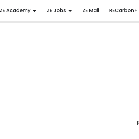
ZE Academy
ZE Jobs
ZE Mall
RECarbon+