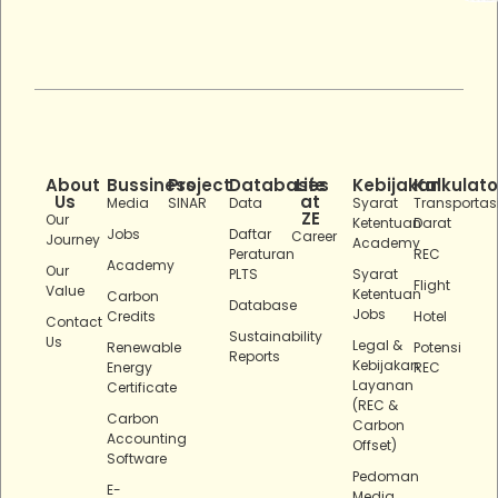
About
Bussiness
Project
Databases
Life
Kebijakan
Kalkulato
Us
at
Media
SINAR
Data
Syarat
Transportas
ZE
Our
Ketentuan
Darat
Jobs
Daftar
Career
Journey
Academy
Peraturan
REC
Academy
Our
PLTS
Syarat
Flight
Value
Ketentuan
Carbon
Database
Jobs
Credits
Hotel
Contact
Sustainability
Us
Legal &
Renewable
Potensi
Reports
Kebijakan
Energy
REC
Layanan
Certificate
(REC &
Carbon
Carbon
Accounting
Offset)
Software
Pedoman
E-
Media