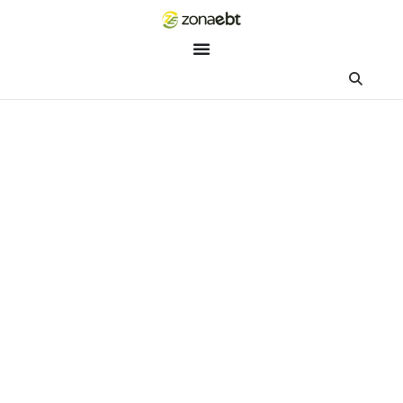
ZEBot
Asisten Digital ZonaEBT
Hai Kak!
Aku ZEBot, asisten digital ZonaEBT. Ada yang bisa kubantu ha
ini?