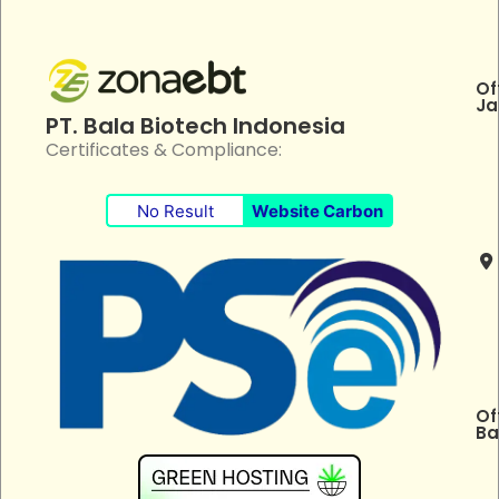
Of
Ja
PT. Bala Biotech Indonesia
Certificates & Compliance:
No Result
Website Carbon
Of
Ba