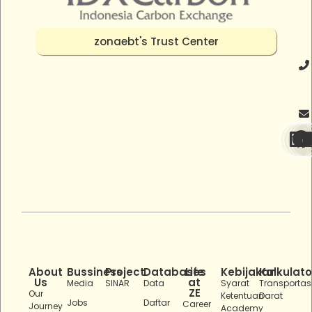
zonaebt's Trust Center
About
Bussiness
Project
Databases
Life
Kebijakan
Kalkulato
Us
at
Media
SINAR
Data
Syarat
Transportas
ZE
Our
Ketentuan
Darat
Jobs
Daftar
Career
Journey
Academy