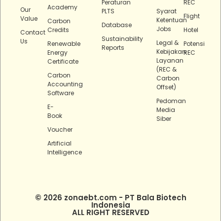
Peraturan
REC
Academy
Our
PLTS
Syarat
Flight
Value
Ketentuan
Carbon
Database
Jobs
Credits
Hotel
Contact
Sustainability
Us
Legal &
Renewable
Potensi
Reports
Kebijakan
Energy
REC
Layanan
Certificate
(REC &
Carbon
Carbon
Accounting
Offset)
Software
Pedoman
E-
Media
Book
Siber
Voucher
Artificial
Intelligence
© 2026 zonaebt.com - PT Bala Biotech
Indonesia
ALL RIGHT RESERVED