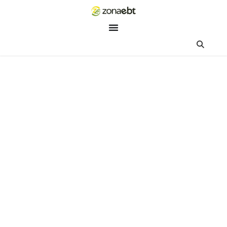
ZEBot
Asisten Digital ZonaEBT
Hai Kak!
Aku ZEBot, asisten digital ZonaEBT. Ada yang bisa kubantu ha
ini?