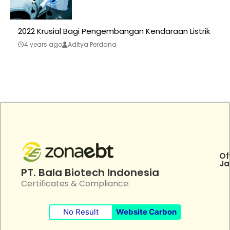
2022 Krusial Bagi Pengembangan Kendaraan Listrik
4 years ago
Aditya Perdana
Of
Ja
PT. Bala Biotech Indonesia
Certificates & Compliance:
No Result
Website Carbon