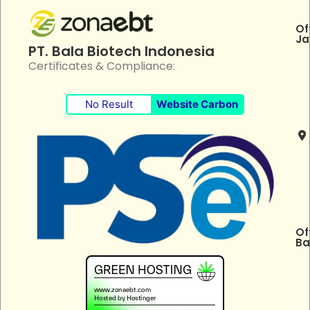
Of
Ja
PT. Bala Biotech Indonesia
Certificates & Compliance:
No Result
Website Carbon
Of
Ba