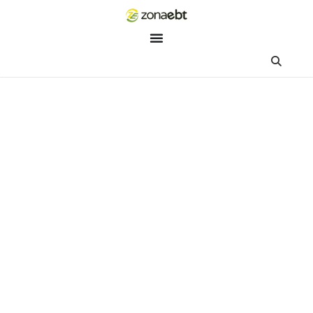
ZEBot
Asisten Digital ZonaEBT
Hai Kak!
Aku ZEBot, asisten digital ZonaEBT. Ada yang bisa kubantu ha
ini?