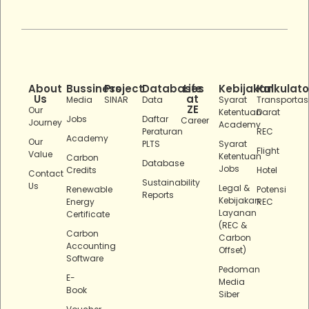
About
Bussiness
Project
Databases
Life
Kebijakan
Kalkulato
Us
at
Media
SINAR
Data
Syarat
Transportas
ZE
Our
Ketentuan
Darat
Jobs
Daftar
Career
Journey
Academy
Peraturan
REC
Academy
Our
PLTS
Syarat
Flight
Value
Ketentuan
Carbon
Database
Jobs
Credits
Hotel
Contact
Sustainability
Us
Legal &
Renewable
Potensi
Reports
Kebijakan
Energy
REC
Layanan
Certificate
(REC &
Carbon
Carbon
Accounting
Offset)
Software
Pedoman
E-
Media
Book
Siber