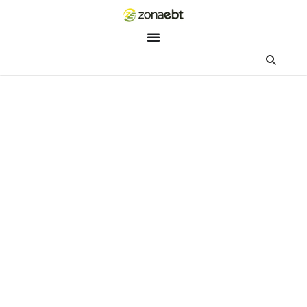
ZEBot
Asisten Digital ZonaEBT
Hai Kak!
Aku ZEBot, asisten digital ZonaEBT. Ada yang bisa kubantu ha
ini?