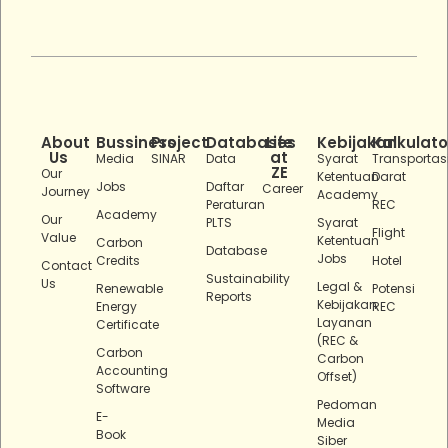
About
Bussiness
Project
Databases
Life
Kebijakan
Kalkulato
Us
at
Media
SINAR
Data
Syarat
Transportas
ZE
Our
Ketentuan
Darat
Jobs
Daftar
Career
Journey
Academy
Peraturan
REC
Academy
Our
PLTS
Syarat
Flight
Value
Ketentuan
Carbon
Database
Jobs
Credits
Hotel
Contact
Sustainability
Us
Legal &
Renewable
Potensi
Reports
Kebijakan
Energy
REC
Layanan
Certificate
(REC &
Carbon
Carbon
Accounting
Offset)
Software
Pedoman
E-
Media
Book
Siber