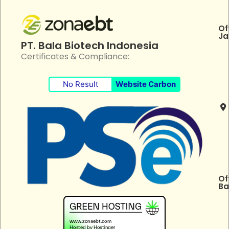
Of
Ja
PT. Bala Biotech Indonesia
Certificates & Compliance:
No Result
Website Carbon
Of
Ba