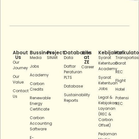
About
Bussiness
Project
Databases
Life
Kebijakan
Kalkulato
Us
at
Media
SINAR
Data
Syarat
Transportas
ZE
Our
Ketentuan
Darat
Jobs
Daftar
Career
Journey
Academy
Peraturan
REC
Academy
Our
PLTS
Syarat
Flight
Value
Ketentuan
Carbon
Database
Jobs
Credits
Hotel
Contact
Sustainability
Us
Legal &
Renewable
Potensi
Reports
Kebijakan
Energy
REC
Layanan
Certificate
(REC &
Carbon
Carbon
Accounting
Offset)
Software
Pedoman
E-