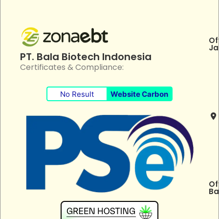
Of
Ja
PT. Bala Biotech Indonesia
Certificates & Compliance:
No Result
Website Carbon
Of
Ba