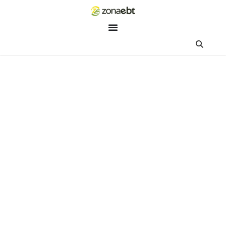
ZEBot
Asisten Digital ZonaEBT
Hai Kak!
Aku ZEBot, asisten digital ZonaEBT. Ada yang bisa kubantu ha
ini?