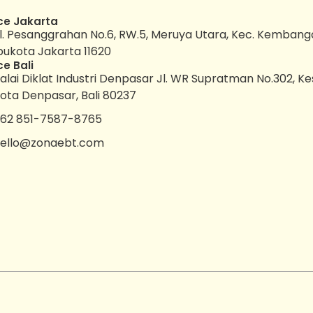
ce Jakarta
l. Pesanggrahan No.6, RW.5, Meruya Utara, Kec. Kembang
bukota Jakarta 11620
ce Bali
alai Diklat Industri Denpasar Jl. WR Supratman No.302, K
ota Denpasar, Bali 80237
62 851-7587-8765
ello@zonaebt.com