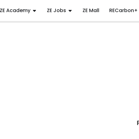
ZE Academy
ZE Jobs
ZE Mall
RECarbon+