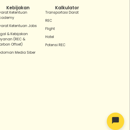
Kebijakan
Kalkulator
yarat Ketentuan
Transportasi Darat
cademy
REC
yarat Ketentuan Jobs
Flight
egal & Kebijakan
Hotel
ayanan (REC &
arbon Offset)
Potensi REC
edoman Media Siber