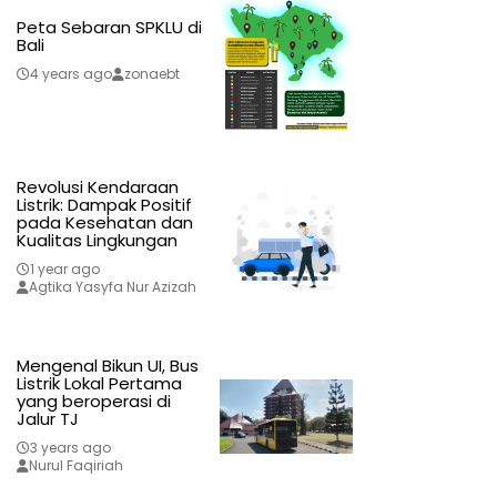
Peta Sebaran SPKLU di
Bali
4 years ago
zonaebt
Revolusi Kendaraan
Listrik: Dampak Positif
pada Kesehatan dan
Kualitas Lingkungan
1 year ago
Agtika Yasyfa Nur Azizah
Mengenal Bikun UI, Bus
Listrik Lokal Pertama
yang beroperasi di
Jalur TJ
3 years ago
Nurul Faqiriah