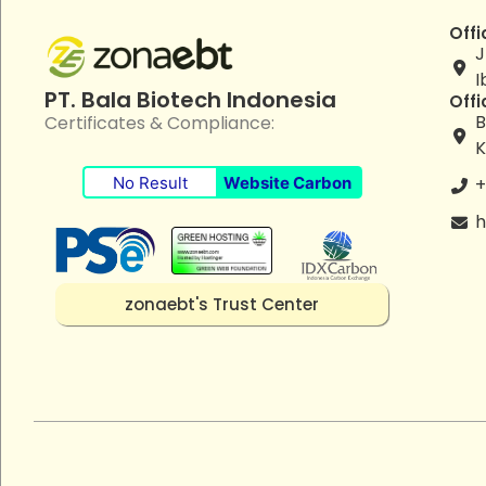
Offi
J
I
PT. Bala Biotech Indonesia
Offi
B
Certificates & Compliance:
K
No Result
Website Carbon
+
h
zonaebt's Trust Center