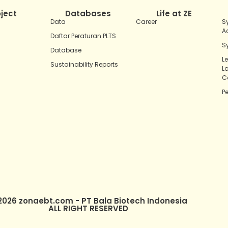
oject
Databases
Life at ZE
Data
Career
S
A
Daftar Peraturan PLTS
S
Database
L
Sustainability Reports
L
C
P
2026 zonaebt.com - PT Bala Biotech Indonesia
ALL RIGHT RESERVED