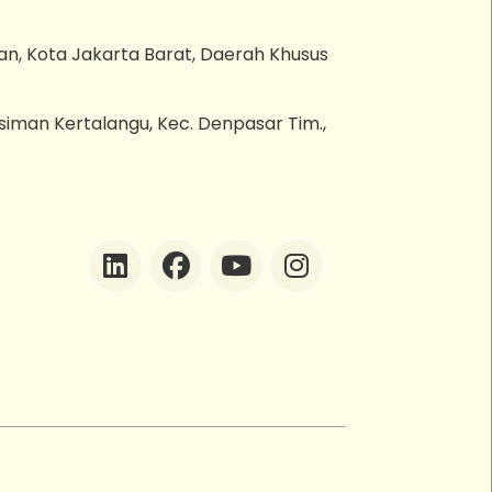
an, Kota Jakarta Barat, Daerah Khusus
esiman Kertalangu, Kec. Denpasar Tim.,
ZEBot
Asisten Digital ZonaEBT
Hai Kak!
Aku ZEBot, asisten digital ZonaEBT.
Ada yang bisa kubantu hari ini?