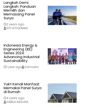
Langkah Demi
Langkah: Panduan
Memilih dan
Memasang Panel
Surya
2 years ago
SITI ISTIQOMAH
Indonesia Energy &
Engineering (IEE)
Series 2024:
Advancing Industrial
Sustainability
1 year ago
Samodro
Yuk!! Kenali Manfaat
Memakai Panel Surya
di Rumah
4 years ago
SABILA NASUHA