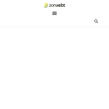
ZEBot
Asisten Digital ZonaEBT
Hai Kak!
Aku ZEBot, asisten digital ZonaEBT. Ada yang bisa kubantu ha
ini?