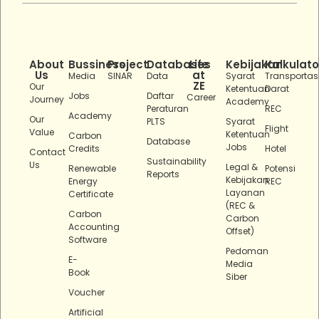
About
Bussiness
Project
Databases
Life
Kebijakan
Kalkulato
Us
at
Media
SINAR
Data
Syarat
Transportas
ZE
Our
Ketentuan
Darat
Jobs
Daftar
Career
Journey
Academy
Peraturan
REC
Academy
Our
PLTS
Syarat
Flight
Value
Ketentuan
Carbon
Database
Jobs
Credits
Hotel
Contact
Sustainability
Us
Legal &
Renewable
Potensi
Reports
Kebijakan
Energy
REC
Layanan
Certificate
(REC &
Carbon
Carbon
Accounting
Offset)
Software
Pedoman
E-
Media
Book
Siber
Voucher
Artificial