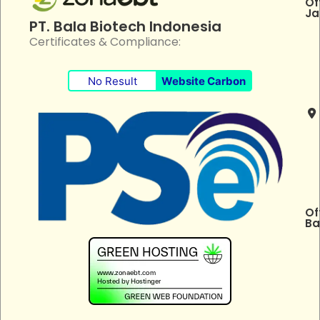
Of
Ja
PT. Bala Biotech Indonesia
Certificates & Compliance:
No Result
Website Carbon
Of
Ba