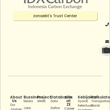
zonaebt's Trust Center
About
Bussiness
Project
Databases
Life
Kebijakan
Kalkulato
Us
at
Media
SINAR
Data
Syarat
Transportas
ZE
Our
Ketentuan
Darat
Jobs
Daftar
Career
Journey
Academy