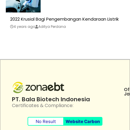
2022 Krusial Bagi Pengembangan Kendaraan Listrik
4 years ago
Aditya Perdana
Of
Ja
PT. Bala Biotech Indonesia
Certificates & Compliance:
No Result
Website Carbon