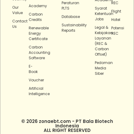
Peraturan
REC
Academy
Our
PLTS
Syarat
Flight
Value
Ketentuan
Carbon
Database
Jobs
Credits
Hotel
Contact
Sustainability
Us
Legal &
Renewable
Potensi
Reports
Kebijakan
Energy
REC
Layanan
Certificate
(REC &
Carbon
Carbon
Accounting
Offset)
Software
Pedoman
E-
Media
Book
Siber
Voucher
Artificial
Intelligence
© 2026 zonaebt.com - PT Bala Biotech
Indonesia
ALL RIGHT RESERVED