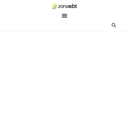
ZEBot
Asisten Digital ZonaEBT
Hai Kak!
Aku ZEBot, asisten digital ZonaEBT. Ada yang bisa kubantu ha
ini?