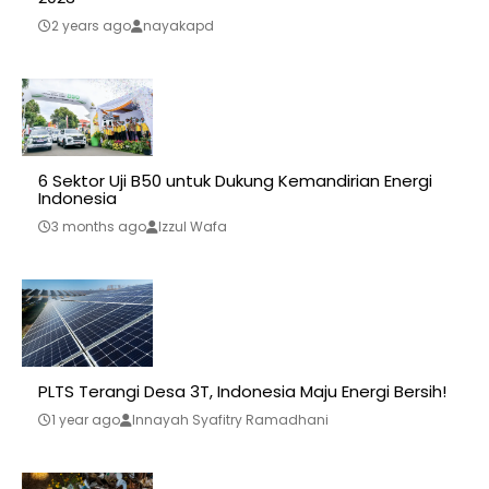
2 years ago
nayakapd
6 Sektor Uji B50 untuk Dukung Kemandirian Energi
Indonesia
3 months ago
Izzul Wafa
PLTS Terangi Desa 3T, Indonesia Maju Energi Bersih!
1 year ago
Innayah Syafitry Ramadhani