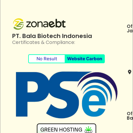
Of
Ja
PT. Bala Biotech Indonesia
Certificates & Compliance:
No Result
Website Carbon
Of
Ba