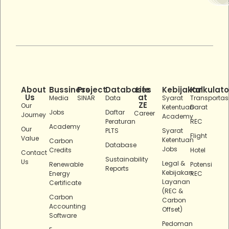
About
Bussiness
Project
Databases
Life
Kebijakan
Kalkulato
Us
at
Media
SINAR
Data
Syarat
Transportas
ZE
Our
Ketentuan
Darat
Jobs
Daftar
Career
Journey
Academy
Peraturan
REC
Academy
Our
PLTS
Syarat
Flight
Value
Ketentuan
Carbon
Database
Jobs
Credits
Hotel
Contact
Sustainability
Us
Legal &
Renewable
Potensi
Reports
Kebijakan
Energy
REC
Layanan
Certificate
(REC &
Carbon
Carbon
Accounting
Offset)
Software
Pedoman