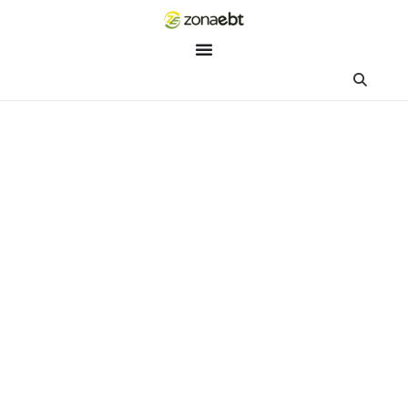
ZEBot
Asisten Digital ZonaEBT
Hai Kak!
Aku ZEBot, asisten digital ZonaEBT. Ada yang bisa kubantu ha
ini?