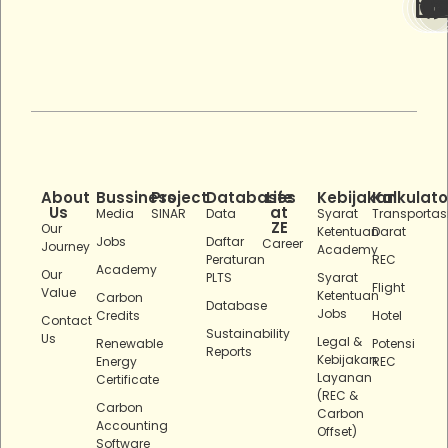
About
Bussiness
Project
Databases
Life
Kebijakan
Kalkulato
Us
at
Media
SINAR
Data
Syarat
Transportas
ZE
Our
Ketentuan
Darat
Jobs
Daftar
Career
Journey
Academy
Peraturan
REC
Academy
Our
PLTS
Syarat
Flight
Value
Ketentuan
Carbon
Database
Jobs
Credits
Hotel
Contact
Sustainability
Us
Legal &
Renewable
Potensi
Reports
Kebijakan
Energy
REC
Layanan
Certificate
(REC &
Carbon
Carbon
Accounting
Offset)
Software