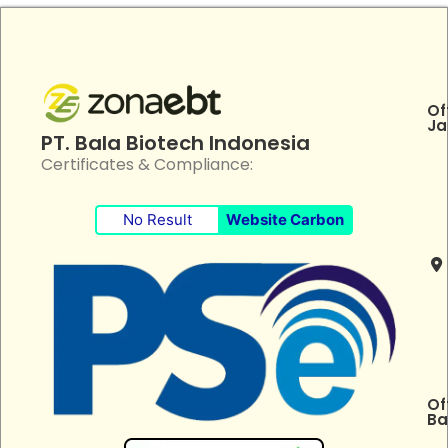
Of
Ja
PT. Bala Biotech Indonesia
Certificates & Compliance:
No Result
Website Carbon
Of
Ba